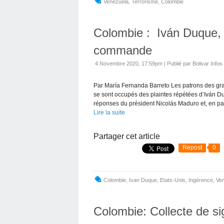
Venezuela
,
Terrorisme
,
Colombie
Colombie : Iván Duque, 
commande
4 Novembre 2020, 17:59pm
|
Publié par Bolivar Infos
Par María Fernanda Barreto Les patrons des gr
se sont occupés des plaintes répétées d’Iván 
réponses du président Nicolás Maduro et, en parti
Lire la suite
Partager cet article
Repost
0
Colombie
,
Ivan Duque
,
Etats-Unis
,
Ingérence
,
Ve
Colombie: Collecte de si