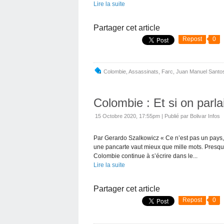
Lire la suite
Partager cet article
Repost
0
Colombie
,
Assassinats
,
Farc
,
Juan Manuel Santo
Colombie : Et si on parla
15 Octobre 2020, 17:55pm
|
Publié par Bolivar Infos
Par Gerardo Szalkowicz « Ce n’est pas un pays
une pancarte vaut mieux que mille mots. Presque 
Colombie continue à s’écrire dans le...
Lire la suite
Partager cet article
Repost
0