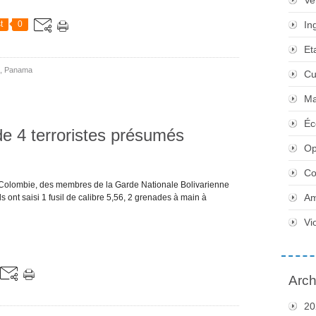
Ve
t
0
In
Et
,
Panama
Cu
Ma
Éc
de 4 terroristes présumés
Op
Co
 la Colombie, des membres de la Garde Nationale Bolivarienne
Am
ls ont saisi 1 fusil de calibre 5,56, 2 grenades à main à
Vi
Arch
20