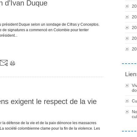
n d’Ivan Duque
20
20
 président Duque selon un sondage de Cifras y Conceptos.
20
cte de signatures a commencé en Colombie pour tenter
résident...
20
20
Lien
Vi
do
s exigent le respect de la vie
Cu
No
cu
 la défense de la vie et de la paix dénonce les massacres
 La société colombienne clame pour la fin de la violence. Les