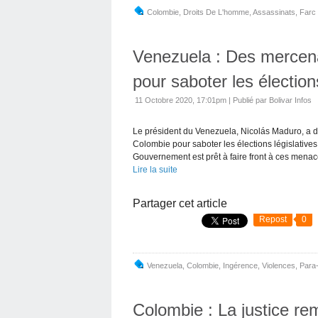
Colombie
,
Droits De L'homme
,
Assassinats
,
Farc
Venezuela : Des mercena
pour saboter les élection
11 Octobre 2020, 17:01pm
|
Publié par Bolivar Infos
Le président du Venezuela, Nicolás Maduro, a d
Colombie pour saboter les élections législative
Gouvernement est prêt à faire front à ces menace
Lire la suite
Partager cet article
Repost
0
Venezuela
,
Colombie
,
Ingérence
,
Violences
,
Para-
Colombie : La justice rem