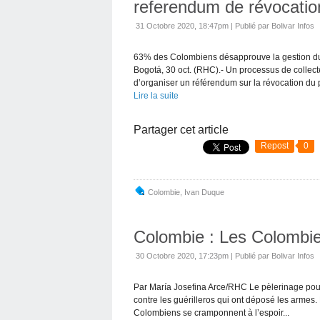
referendum de révocatio
31 Octobre 2020, 18:47pm
|
Publié par Bolivar Infos
63% des Colombiens désapprouve la gestion du
Bogotá, 30 oct. (RHC).- Un processus de colle
d’organiser un référendum sur la révocation du p
Lire la suite
Partager cet article
Repost
0
Colombie
,
Ivan Duque
Colombie : Les Colombien
30 Octobre 2020, 17:23pm
|
Publié par Bolivar Infos
Par María Josefina Arce/RHC Le pèlerinage pour
contre les guérilleros qui ont déposé les armes.
Colombiens se cramponnent à l’espoir...