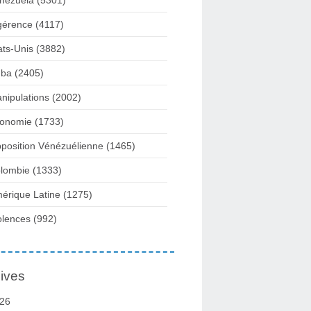
nezuela
(5301)
gérence
(4117)
ats-Unis
(3882)
ba
(2405)
nipulations
(2002)
onomie
(1733)
position Vénézuélienne
(1465)
lombie
(1333)
érique Latine
(1275)
olences
(992)
ives
26