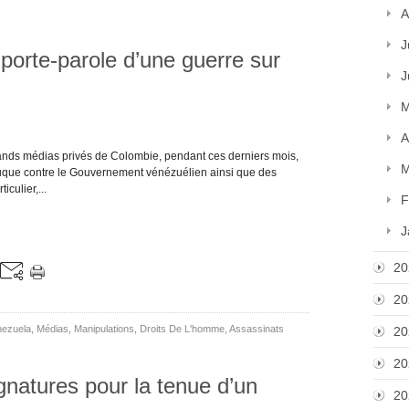
A
J
porte-parole d’une guerre sur
J
M
A
ands médias privés de Colombie, pendant ces derniers mois,
M
Duque contre le Gouvernement vénézuélien ainsi que des
culier,...
F
J
20
20
nezuela
,
Médias
,
Manipulations
,
Droits De L'homme
,
Assassinats
20
20
gnatures pour la tenue d’un
20