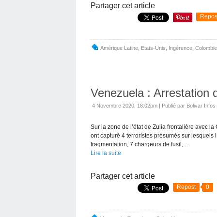
Partager cet article
Repos
Amérique Latine
,
Etats-Unis
,
Ingérence
,
Colombie
Venezuela : Arrestation 
4 Novembre 2020, 18:02pm
|
Publié par Bolivar Infos
Sur la zone de l’état de Zulia frontalière avec
ont capturé 4 terroristes présumés sur lesquels i
fragmentation, 7 chargeurs de fusil,...
Lire la suite
Partager cet article
Repost
0