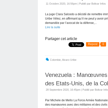
11 Octobre 2020, 16:56pm
|
Publié par Bolivar Infos
La juge Clara Salcedo a décidé de remettre immé
Uribe Vélez, en affirmant qu’il ne peut y avoir pr
demandée par l’avocat de la défense,...
Lire la suite
Partager cet article
Repost
0
Colombie
,
Alvaro Uribe
Venezuela : Manœuvres m
des Etats-Unis, de la Co
28 Septembre 2020, 16:45pm
|
Publié par Bolivar Inf
Par Michele de Mello La Force Armée Nationale
des manœuvres avec des militaires et des civils 