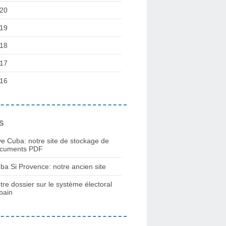
20
19
18
17
16
s
ve Cuba: notre site de stockage de
cuments PDF
ba Si Provence: notre ancien site
tre dossier sur le système électoral
bain