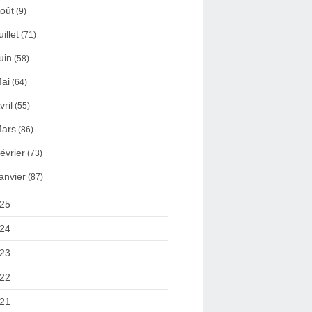
oût
(9)
uillet
(71)
uin
(58)
ai
(64)
vril
(55)
ars
(86)
évrier
(73)
anvier
(87)
25
24
23
22
21