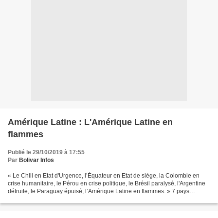
Amérique Latine : L'Amérique Latine en
flammes
Publié le 29/10/2019 à 17:55
Par
Bolivar Infos
« Le Chili en Etat d'Urgence, l’Équateur en Etat de siège, la Colombie en
crise humanitaire, le Pérou en crise politique, le Brésil paralysé, l'Argentine
détruite, le Paraguay épuisé, l’Amérique Latine en flammes. » 7 pays
d'Amérique du Sud soumis aux...