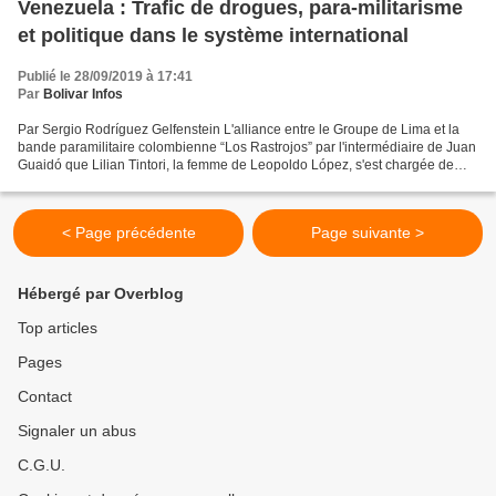
Venezuela : Trafic de drogues, para-militarisme
et politique dans le système international
Publié le 28/09/2019 à 17:41
Par
Bolivar Infos
Par Sergio Rodríguez Gelfenstein L'alliance entre le Groupe de Lima et la
bande paramilitaire colombienne “Los Rastrojos” par l'intermédiaire de Juan
Guaidó que Lilian Tintori, la femme de Leopoldo López, s'est chargée de
confirmer et de rendre publique...
< Page précédente
Page suivante >
Hébergé par Overblog
Top articles
Pages
Contact
Signaler un abus
C.G.U.