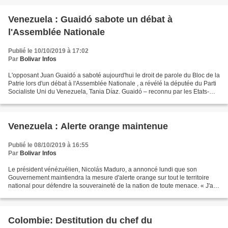
Venezuela : Guaidó sabote un débat à
l'Assemblée Nationale
Publié le 10/10/2019 à 17:02
Par
Bolivar Infos
L'opposant Juan Guaidó a saboté aujourd'hui le droit de parole du Bloc de la
Patrie lors d'un débat à l'Assemblée Nationale , a révélé la députée du Parti
Socialiste Uni du Venezuela, Tania Díaz. Guaidó – reconnu par les Etats-
Unis et leurs alliés comme...
Venezuela : Alerte orange maintenue
Publié le 08/10/2019 à 16:55
Par
Bolivar Infos
Le président vénézuélien, Nicolás Maduro, a annoncé lundi que son
Gouvernement maintiendra la mesure d'alerte orange sur tout le territoire
national pour défendre la souveraineté de la nation de toute menace. « J'ai
décidé de maintenir l'alerte orange...
Colombie: Destitution du chef du