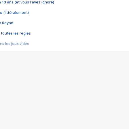
 a 13 ans (et vous l'avez ignoré)
e (littéralement)
im Rayan
 toutes les règles
s les jeux vidéo
us choquant de Rockstar ? - Le scandale BULLY
e plus moche de Steam
du RÊVE tourne au CAUCHEMAR
pendant 8 heures
it… à tort
umiliés par un jeu vidéo
ire - Final Fantasy 8
ti un empire - Age of Empires