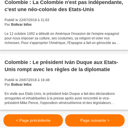
Colombie : La Colombie n'est pas indépendante,
c'est une néo-colonie des Etats-Unis
Publié le 22/07/2018 à 11:02
Par
Bolivar Infos
Le 12 octobre 1492 a débuté en Amérique l'invasion de l'empire espagnol
pour nous imposer sa culture, ses coutumes, sa religion et voler nos
richesses. Pour s'approprier l'Amérique, l'Espagne a fait un génocide au
cours duquel 40 millions de personnes...
Colombie : Le président Iván Duque aux Etats-
Unis rompt avec les règles de la diplomatie
Publié le 20/07/2018 à 16:48
Par
Bolivar Infos
En visite aux Etats-Unis, le président Iván Duque a fait des déclarations
arrogantes et inhabituelles à la presse après avoir rencontré le vice-
président Mike Pence, l'opposition vénézuélienne et des législateurs
d'origine cubaine. Il a déclaré qu'il...
< Page précédente
Page suivante >