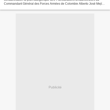
Commandant Général des Forces Armées de Colombie Alberto José Mejía »
qui a déclaré que les hauts gradés le l'Armée...
Publicité