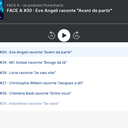
FACE A - un podcast Purecharts
FACE A #30 : Eve Angeli raconte "Avant de partir"
#30 : Eve Angeli raconte "Avant de partir"
#29 : MC Solaar raconte "Bouge de là"
28 : Lorie raconte "Je vais vite"
#27 : Christophe Willem raconte "Jacques a dit"
#26 : Chimène Badi raconte "Entre nous"
#25 : Indochine raconte "3e sexe"
#24 : Zaho raconte "C'est chelou"
#23 : Patrick Bruel raconte "Au café des délices"