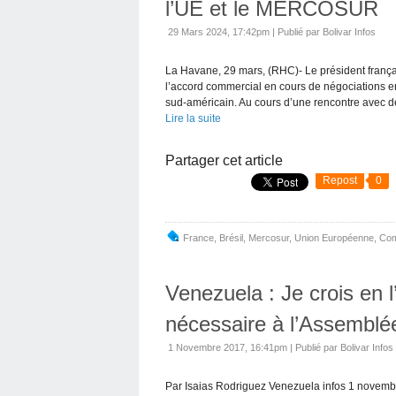
l’UE et le MERCOSUR
29 Mars 2024, 17:42pm
|
Publié par Bolivar Infos
La Havane, 29 mars, (RHC)- Le président frança
l’accord commercial en cours de négociations
sud-américain. Au cours d’une rencontre avec de
Lire la suite
Partager cet article
Repost
0
France
,
Brésil
,
Mercosur
,
Union Européenne
,
Co
Venezuela : Je crois en 
nécessaire à l’Assemblée
1 Novembre 2017, 16:41pm
|
Publié par Bolivar Infos
Par Isaias Rodriguez Venezuela infos 1 novembre