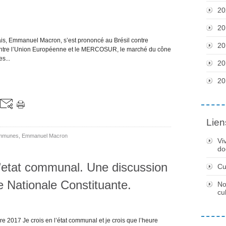
20
20
is, Emmanuel Macron, s’est prononcé au Brésil contre
20
 entre l’Union Européenne et le MERCOSUR, le marché du cône
s...
20
20
Lien
mmunes
,
Emmanuel Macron
Vi
do
l’etat communal. Une discussion
Cu
 Nationale Constituante.
No
cu
 2017 Je crois en l’état communal et je crois que l’heure