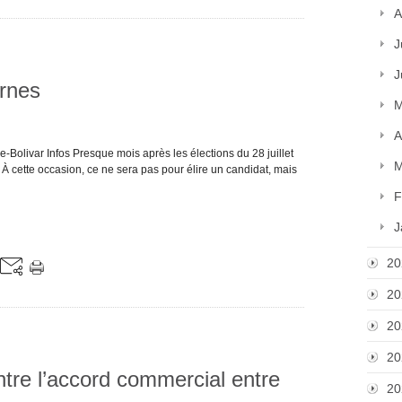
A
J
J
rnes
M
A
-Bolivar Infos Presque mois après les élections du 28 juillet
M
 À cette occasion, ce ne sera pas pour élire un candidat, mais
F
J
20
20
20
20
ntre l’accord commercial entre
20