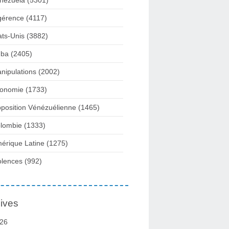
nezuela
(5301)
gérence
(4117)
ats-Unis
(3882)
ba
(2405)
nipulations
(2002)
onomie
(1733)
position Vénézuélienne
(1465)
lombie
(1333)
érique Latine
(1275)
olences
(992)
ives
26