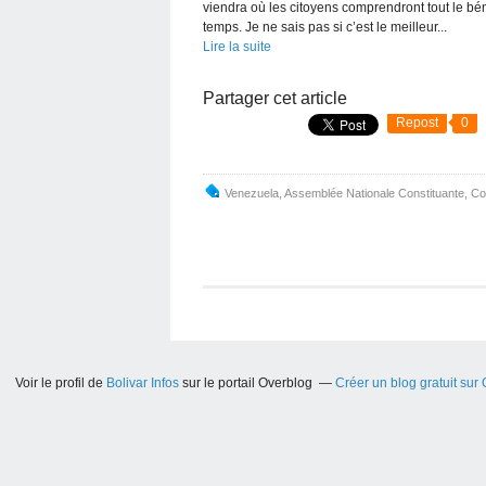
viendra où les citoyens comprendront tout le bén
temps. Je ne sais pas si c’est le meilleur...
Lire la suite
Partager cet article
Repost
0
Venezuela
,
Assemblée Nationale Constituante
,
Co
Voir le profil de
Bolivar Infos
sur le portail Overblog
Créer un blog gratuit sur