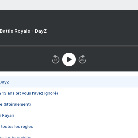
 Battle Royale - DayZ
 DayZ
 a 13 ans (et vous l'avez ignoré)
e (littéralement)
im Rayan
 toutes les règles
s les jeux vidéo