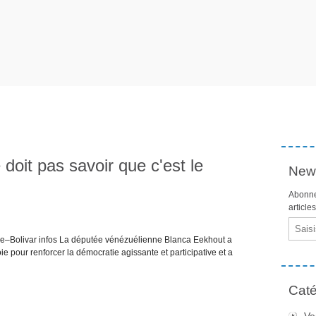
oit pas savoir que c'est le
News
Abonne
article
Email
ne–Bolivar infos La députée vénézuélienne Blanca Eekhout a
e pour renforcer la démocratie agissante et participative et a
Caté