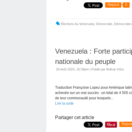
Repost
0
Élections Au Venezuela
,
Démocratie
,
Démocratie 
Venezuela : Forte partici
nationale du peuple
26 Août 2024, 16:39pm
|
Publié par Bolivar Infos
Traduction Françoise Lopez pour Amérique latine-
achevée sur un vrai succès : un total de 4 505 ci
de leur communauté pour lesquels...
Lire la suite
Partager cet article
Repos