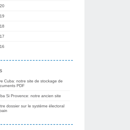
20
19
18
17
16
s
ve Cuba: notre site de stockage de
cuments PDF
ba Si Provence: notre ancien site
tre dossier sur le système électoral
bain