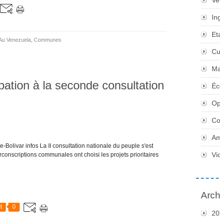
Ve
In
Et
Au Venezuela
,
Communes
Cu
Ma
pation à la seconde consultation
Éc
Op
Co
Am
Bolivar infos La II consultation nationale du peuple s'est
Vi
rconscriptions communales ont choisi les projets prioritaires
Arch
t
0
20