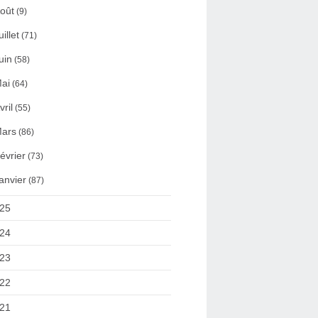
oût
(9)
uillet
(71)
uin
(58)
ai
(64)
vril
(55)
ars
(86)
évrier
(73)
anvier
(87)
25
24
23
22
21