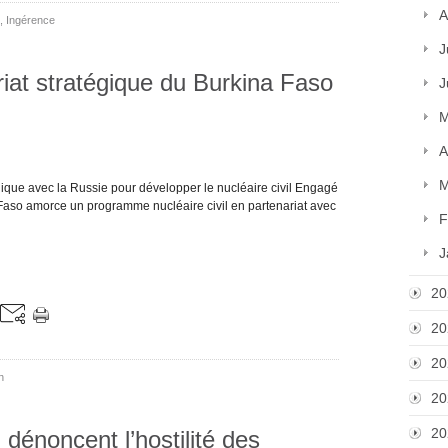
A
,
Ingérence
J
riat stratégique du Burkina Faso
J
M
A
M
égique avec la Russie pour développer le nucléaire civil Engagé
aso amorce un programme nucléaire civil en partenariat avec
F
J
20
20
20
n
20
20
dénoncent l’hostilité des