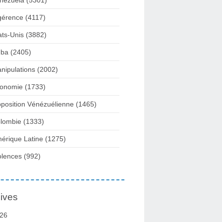
nezuela
(5301)
gérence
(4117)
ats-Unis
(3882)
ba
(2405)
nipulations
(2002)
onomie
(1733)
position Vénézuélienne
(1465)
lombie
(1333)
érique Latine
(1275)
olences
(992)
ives
26