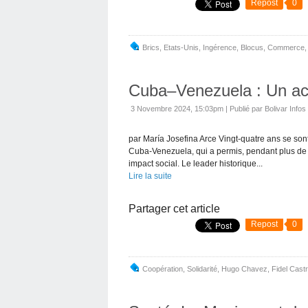
Repost
0
Brics
,
Etats-Unis
,
Ingérence
,
Blocus
,
Commerce
Cuba–Venezuela : Un acc
3 Novembre 2024, 15:03pm
|
Publié par Bolivar Infos
par María Josefina Arce Vingt-quatre ans se son
Cuba-Venezuela, qui a permis, pendant plus de 
impact social. Le leader historique...
Lire la suite
Partager cet article
Repost
0
Coopération
,
Solidarité
,
Hugo Chavez
,
Fidel Cast