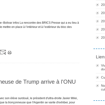
20
20
20
e–Bolivar infos La rencontre des BRICS Presse qui a eu lieu à
e mettre en place à l’intérieur et à l’extérieur du bloc des
20
20
Lien
Vi
do
Cu
nneuse de Trump arrive à l'ONU
No
cu
c son élève surdoué, le président d'ultra-droite Javier Milei,
e la tronçonneuse que l'Argentin se vante d'exhiber, pour