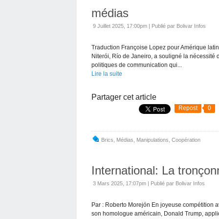
médias
9 Juillet 2025, 17:00pm
|
Publié par Bolivar Infos
Traduction Françoise Lopez pour Amérique latin
Niterói, Río de Janeiro, a souligné la nécessité d
politiques de communication qui...
Lire la suite
Partager cet article
Repost
0
Brics
,
Médias
,
Manipulations
,
Coopération
International: La tronço
3 Mars 2025, 17:07pm
|
Publié par Bolivar Infos
Par : Roberto Morejón En joyeuse compétition ave
son homologue américain, Donald Trump, appliqu