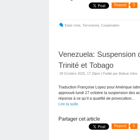
Repost
0
Etats-Unis
,
Terrorisme
,
Coopération
Venezuela: Suspension de
Trinité et Tobago
28 Octobre 2025, 17:18pm
|
Publié par Bolivar Infos
Traduction Françoise Lopez pour Amérique latin
approuvé lundi 27 octobre la suspension des ac
réponse à ce qu’il a qualifié de provocation...
Lire la suite
Partager cet article
Repost
0