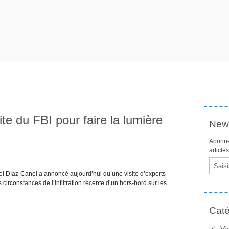
te du FBI pour faire la lumière
News
Abonne
article
Email
l Díaz-Canel a annoncé aujourd’hui qu’une visite d’experts
s circonstances de l’infiltration récente d’un hors-bord sur les
Caté