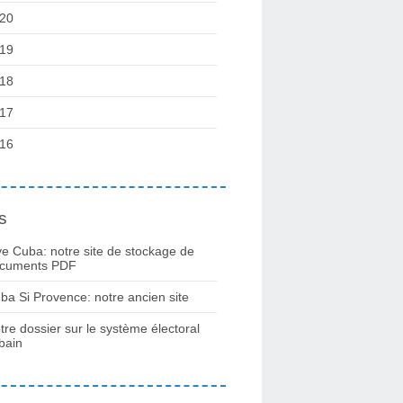
20
19
18
17
16
s
ve Cuba: notre site de stockage de
cuments PDF
ba Si Provence: notre ancien site
tre dossier sur le système électoral
bain