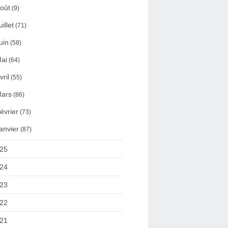
oût
(9)
uillet
(71)
uin
(58)
ai
(64)
vril
(55)
ars
(86)
évrier
(73)
anvier
(87)
25
24
23
22
21