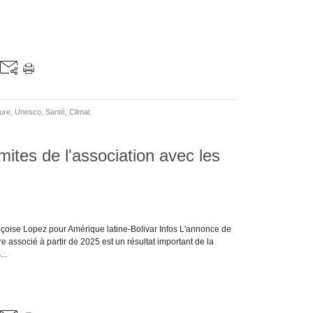
ure
,
Unesco
,
Santé
,
Climat
mites de l'association avec les
çoise Lopez pour Amérique latine-Bolivar Infos L'annonce de
ssocié à partir de 2025 est un résultat important de la
..