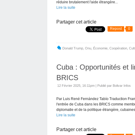
réduire brutalement l'aide étrangère...
Lire la suite
Partager cet article
Repost
0
Donald Trump
,
Onu
,
Économie
,
Coopération
,
Cult
Cuba : Opportunités et li
BRICS
12 Février 2025, 16:11pm
|
Publié par Bolivar Infos
Par Luis René Fernández Tabío Traduction Fran
l'entrée de Cuba dans les BRICS comme membre a
diplomatie et de la politique étrangère, cubaines.
Lire la suite
Partager cet article