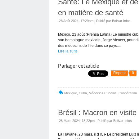
Santé: Le Mexique et de
en matière de santé
28 Août 2024, 17:29pm
|
Publié par Bolivar Infos
Mexico, 23 août (Prensa Latina) Le ministre cuba
son homologue mexicain, Jorge Alcocer, pour di
des médecins de l’île dans ce pays....
Lire la suite
Partager cet article
Repost
0
Mexique
,
Cuba
,
Médecins Cubains
,
Coopération
Brésil : Macron en visite 
28 Mars 2024, 18:22pm
|
Publié par Bolivar Infos
La Havane, 28 mars, (RHC)- Le président Luiz I