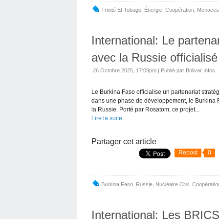
Trinité Et Tobago
,
Énergie
,
Coopération
,
Menaces
International: Le partena
avec la Russie officialisé
26 Octobre 2025, 17:09pm
|
Publié par Bolivar Infos
Le Burkina Faso officialise un partenariat strat
dans une phase de développement, le Burkina F
la Russie. Porté par Rosatom, ce projet...
Lire la suite
Partager cet article
Repost
0
Burkina Faso
,
Russie
,
Nucléaire Civil
,
Coopératio
International: Les BRICS 