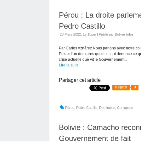
Pérou : La droite parlem
Pedro Castillo
28 Mars 2022, 17:18pm
|
Publié par Bolivar Infos
Par Carlos Aznárez Nous parlons avec notre col
Puka» l’un des rares qui dit et qui dénonce ce 
crise actuelle que vit le Gouvernement...
Lire la suite
Partager cet article
Repost
0
Pérou
,
Pedro Castillo
,
Destitution
,
Corruption
Bolivie : Camacho reconn
Gouvernement de fait