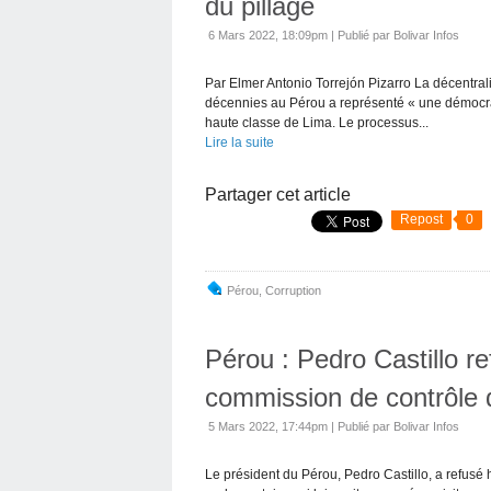
du pillage
6 Mars 2022, 18:09pm
|
Publié par Bolivar Infos
Par Elmer Antonio Torrejón Pizarro La décentra
décennies au Pérou a représenté « une démocratis
haute classe de Lima. Le processus...
Lire la suite
Partager cet article
Repost
0
Pérou
,
Corruption
Pérou : Pedro Castillo r
commission de contrôle 
5 Mars 2022, 17:44pm
|
Publié par Bolivar Infos
Le président du Pérou, Pedro Castillo, a refus