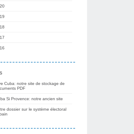
20
19
18
17
16
s
ve Cuba: notre site de stockage de
cuments PDF
ba Si Provence: notre ancien site
tre dossier sur le système électoral
bain