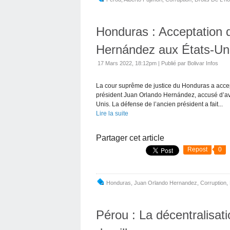
Honduras : Acceptation d
Hernández aux États-Un
17 Mars 2022, 18:12pm
|
Publié par Bolivar Infos
La cour suprême de justice du Honduras a accept
président Juan Orlando Hernández, accusé d’avoi
Unis. La défense de l’ancien président a fait...
Lire la suite
Partager cet article
Repost
0
Honduras
,
Juan Orlando Hernandez
,
Corruption
,
Pérou : La décentralisat