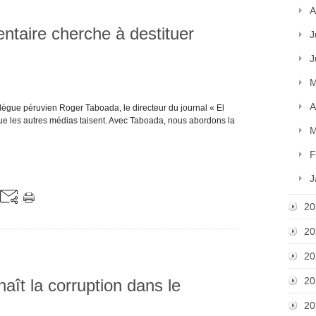
A
entaire cherche à destituer
J
J
M
A
lègue péruvien Roger Taboada, le directeur du journal « El
que les autres médias taisent. Avec Taboada, nous abordons la
M
F
J
20
20
20
20
aît la corruption dans le
20