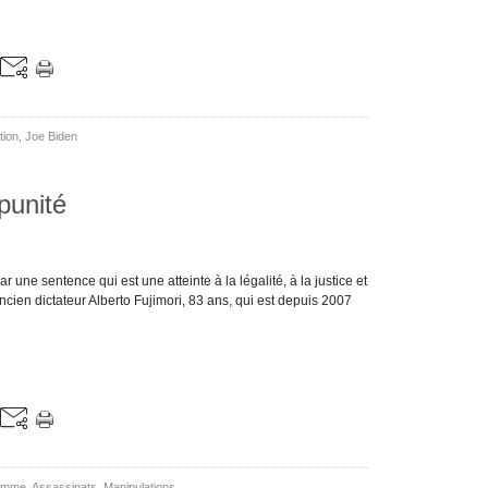
tion
,
Joe Biden
punité
r une sentence qui est une atteinte à la légalité, à la justice et
ncien dictateur Alberto Fujimori, 83 ans, qui est depuis 2007
homme
,
Assassinats
,
Manipulations