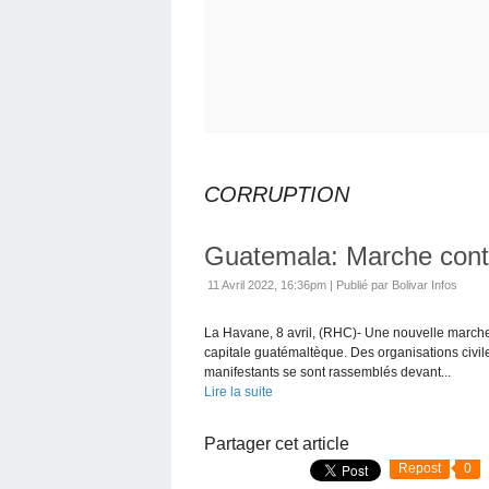
CORRUPTION
Guatemala: Marche contr
11 Avril 2022, 16:36pm
|
Publié par Bolivar Infos
La Havane, 8 avril, (RHC)- Une nouvelle marche c
capitale guatémaltèque. Des organisations civil
manifestants se sont rassemblés devant...
Lire la suite
Partager cet article
Repost
0