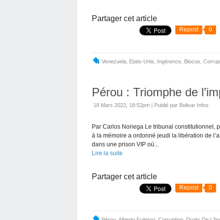
Partager cet article
Repost
0
Venezuela
,
Etats-Unis
,
Ingérence
,
Blocus
,
Corrup
Pérou : Triomphe de l’im
18 Mars 2022, 18:52pm
|
Publié par Bolivar Infos
Par Carlos Noriega Le tribunal constitutionnel, pa
à la mémoire a ordonné jeudi la libération de l’a
dans une prison VIP où...
Lire la suite
Partager cet article
Repost
0
Pérou
,
Alberto Fujimori
,
Corruption
,
Droits De L'