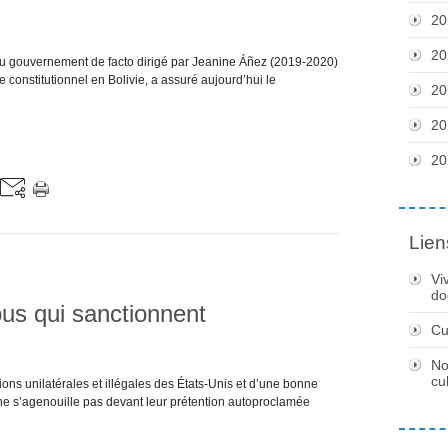
20
20
du gouvernement de facto dirigé par Jeanine Áñez (2019-2020)
e constitutionnel en Bolivie, a assuré aujourd’hui le
20
20
20
Lien
Vi
do
us qui sanctionnent
Cu
No
cu
ons unilatérales et illégales des États-Unis et d’une bonne
i ne s’agenouille pas devant leur prétention autoproclamée