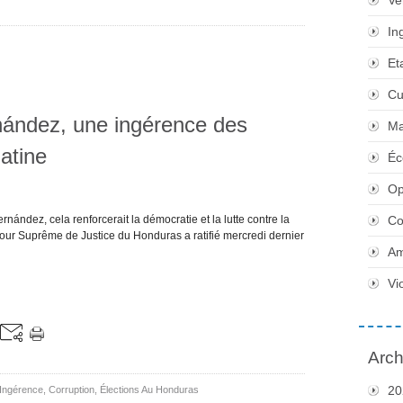
Ve
In
Et
Cu
rnández, une ingérence des
Ma
atine
Éc
Op
nández, cela renforcerait la démocratie et la lutte contre la
Co
Cour Suprême de Justice du Honduras a ratifié mercredi dernier
Am
Vi
Arch
20
Ingérence
,
Corruption
,
Élections Au Honduras