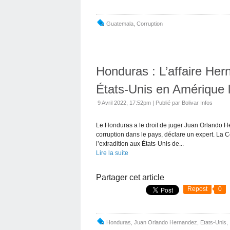
Guatemala
,
Corruption
Honduras : L’affaire He
États-Unis en Amérique l
9 Avril 2022, 17:52pm
|
Publié par Bolivar Infos
Le Honduras a le droit de juger Juan Orlando Her
corruption dans le pays, déclare un expert. La 
l’extradition aux États-Unis de...
Lire la suite
Partager cet article
Repost
0
Honduras
,
Juan Orlando Hernandez
,
Etats-Unis
,