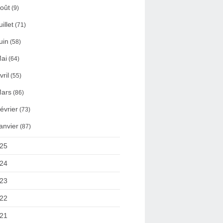
oût
(9)
uillet
(71)
uin
(58)
ai
(64)
vril
(55)
ars
(86)
évrier
(73)
anvier
(87)
25
24
23
22
21