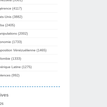
nezuela
(5301)
gérence
(4117)
ats-Unis
(3882)
ba
(2405)
nipulations
(2002)
onomie
(1733)
position Vénézuélienne
(1465)
lombie
(1333)
érique Latine
(1275)
olences
(992)
ives
26