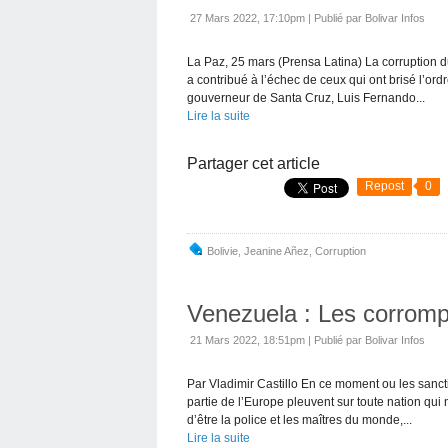
27 Mars 2022, 17:10pm
|
Publié par Bolivar Infos
La Paz, 25 mars (Prensa Latina) La corruption 
a contribué à l’échec de ceux qui ont brisé l’ordr
gouverneur de Santa Cruz, Luis Fernando...
Lire la suite
Partager cet article
Repost
0
Bolivie
,
Jeanine Añez
,
Corruption
Venezuela : Les corromp
21 Mars 2022, 18:51pm
|
Publié par Bolivar Infos
Par Vladimir Castillo En ce moment ou les sancti
partie de l’Europe pleuvent sur toute nation qu
d’être la police et les maîtres du monde,...
Lire la suite