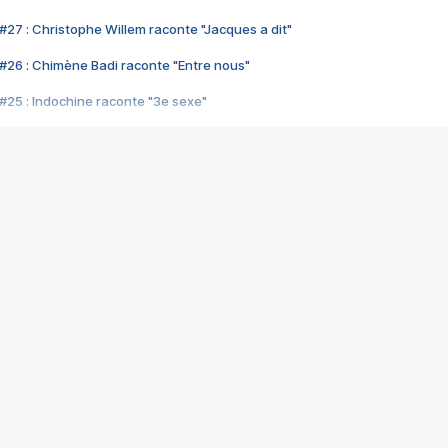
#27 : Christophe Willem raconte "Jacques a dit"
#26 : Chimène Badi raconte "Entre nous"
#25 : Indochine raconte "3e sexe"
#24 : Zaho raconte "C'est chelou"
#23 : Patrick Bruel raconte "Au café des délices"
#22 : Kyo raconte "Le chemin"
#21 : Nolwenn Leroy raconte "Cassé"
#20 : Patrick Hernandez raconte "Born to be alive"
#19 : Lorie raconte "Près de moi"
#18 : Michael Jones raconte "A nos actes manqués" (avec Jean-Jacque
#17 : Khaled raconte "Aïcha"
#16 : Corneille raconte "Parce qu'on vient de loin"