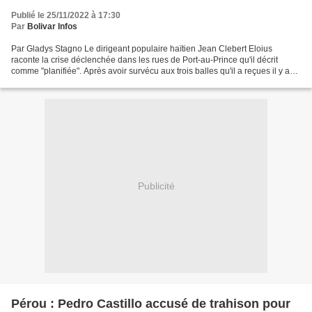
Publié le 25/11/2022 à 17:30
Par
Bolivar Infos
Par Gladys Stagno Le dirigeant populaire haïtien Jean Clebert Eloius
raconte la crise déclenchée dans les rues de Port-au-Prince qu'il décrit
comme "planifiée". Après avoir survécu aux trois balles qu'il a reçues il y a
quelques jours, il affirme : "Le...
Publicité
Pérou : Pedro Castillo accusé de trahison pour