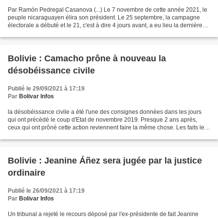
Par Ramón Pedregal Casanova (...) Le 7 novembre de cette année 2021, le
peuple nicaraguayen élira son président. Le 25 septembre, la campagne
électorale a débuté et le 21, c'est à dire 4 jours avant, a eu lieu la dernière
réunion du Congrès des Etats-Unis...
Bolivie : Camacho prône à nouveau la
désobéissance civile
Publié le 29/09/2021 à 17:19
Par
Bolivar Infos
la désobéissance civile a été l'une des consignes données dans les jours
qui ont précédé le coup d'Etat de novembre 2019. Presque 2 ans après,
ceux qui ont prôné cette action reviennent faire la même chose. Les faits les
plus récents se sont produits...
Bolivie : Jeanine Áñez sera jugée par la justice
ordinaire
Publié le 26/09/2021 à 17:19
Par
Bolivar Infos
Un tribunal a rejeté le recours déposé par l'ex-présidente de fait Jeanine