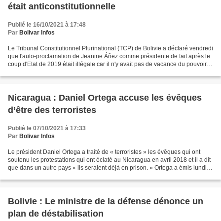
était anticonstitutionnelle
Publié le 16/10/2021 à 17:48
Par
Bolivar Infos
Le Tribunal Constitutionnel Plurinational (TCP) de Bolivie a déclaré vendredi
que l'auto-proclamation de Jeanine Áñez comme présidente de fait après le
coup d'Etat de 2019 était illégale car il n'y avait pas de vacance du pouvoir.
La sentence du TCP précise...
Nicaragua : Daniel Ortega accuse les évêques
d’être des terroristes
Publié le 07/10/2021 à 17:33
Par
Bolivar Infos
Le président Daniel Ortega a traité de « terroristes » les évêques qui ont
soutenu les protestations qui ont éclaté au Nicaragua en avril 2018 et il a dit
que dans un autre pays « ils seraient déjà en prison. » Ortega a émis lundi
dernier un message transmis...
Bolivie : Le ministre de la défense dénonce un
plan de déstabilisation