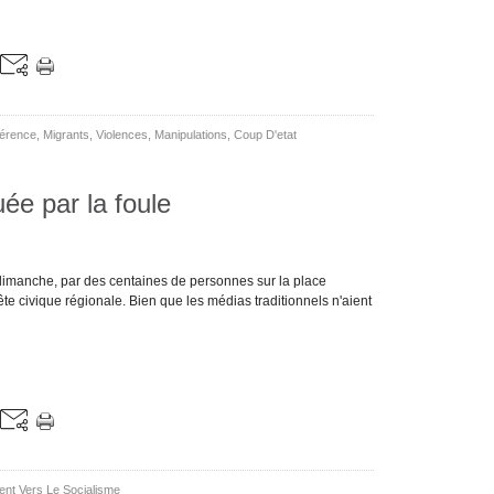
gérence
,
Migrants
,
Violences
,
Manipulations
,
Coup D'etat
ée par la foule
 dimanche, par des centaines de personnes sur la place
 fête civique régionale. Bien que les médias traditionnels n'aient
nt Vers Le Socialisme