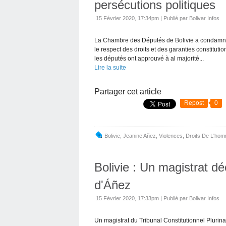
persécutions politiques
15 Février 2020, 17:34pm
|
Publié par Bolivar Infos
La Chambre des Députés de Bolivie a condamné le
le respect des droits et des garanties constitu
les députés ont approuvé à al majorité...
Lire la suite
Partager cet article
Repost
0
Bolivie
,
Jeanine Añez
,
Violences
,
Droits De L'ho
Bolivie : Un magistrat décl
d'Áñez
15 Février 2020, 17:33pm
|
Publié par Bolivar Infos
Un magistrat du Tribunal Constitutionnel Plurinat