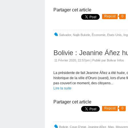
Partager cet article
Repost
0
Salvador
,
Najib Bukele
,
Économie
,
Etats-Unis
,
In
Bolivie : Jeanine Áñez hu
11 Février 2020, 22:57pm
|
Publié par Bolivar Infos
La présidente de fait Jeanine Áñez a été huée,
historique de la ville d'Oruro (ouest), lors d'une
pas couvert ce moment, des citoyens...
Lire la suite
Partager cet article
Repost
0
Bolivie
,
Coup D'etat
,
Jeanine Añez
,
Mas
,
Mouveme