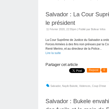
Salvador : La Cour Supr
le président
11 Février 2020, 22:55pm
|
Publié par Bolivar Infos
La Cour Suprême de Justice du Salvador a ordon
Forces Armées à des fins non prévues par la Con
René Merino, et au directeur de la Police...
Lire la suite
Partager cet article
Repost
0
Salvador
,
Nayib Bukele
,
Violences
,
Coup D'etat
Salvador : Bukele envahi