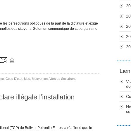
20
20
s persécutions politiques de la part de la dictature et exigé
20
tionnelles des citoyens. Selon un communiqué de cet organisme,
20
20
Lien
mme
,
Coup D'etat
,
Mas
,
Mouvement Vers Le Socialisme
Vi
do
are illégale l’installation
Cu
No
cu
ional (TCP) de Bolivie, Petronilo Flores, a réaffirmé que le