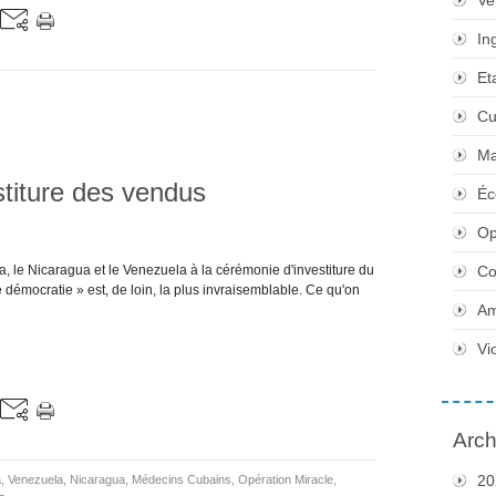
Ve
In
Et
Cu
Ma
stiture des vendus
Éc
Op
a, le Nicaragua et le Venezuela à la cérémonie d'investiture du
Co
e démocratie » est, de loin, la plus invraisemblable. Ce qu'on
Am
Vi
Arch
20
a
,
Venezuela
,
Nicaragua
,
Médecins Cubains
,
Opération Miracle
,