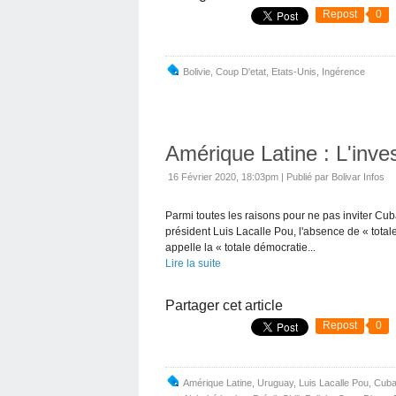
Repost
0
Bolivie
,
Coup D'etat
,
Etats-Unis
,
Ingérence
Amérique Latine : L'inve
16 Février 2020, 18:03pm
|
Publié par Bolivar Infos
Parmi toutes les raisons pour ne pas inviter Cub
président Luis Lacalle Pou, l'absence de « total
appelle la « totale démocratie...
Lire la suite
Partager cet article
Repost
0
Amérique Latine
,
Uruguay
,
Luis Lacalle Pou
,
Cub