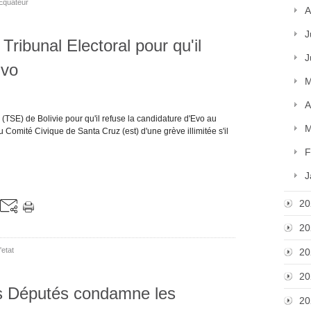
Equateur
A
J
 Tribunal Electoral pour qu'il
J
Evo
M
A
(TSE) de Bolivie pour qu'il refuse la candidature d'Evo au
M
Comité Civique de Santa Cruz (est) d'une grève illimitée s'il
F
J
20
20
etat
20
20
es Députés condamne les
20