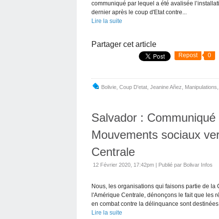
communiqué par lequel a été avalisée l’install
dernier après le coup d'Etat contre...
Lire la suite
Partager cet article
Repost
0
Bolivie
,
Coup D'etat
,
Jeanine Añez
,
Manipulations
Salvador : Communiqué d
Mouvements sociaux ver
Centrale
12 Février 2020, 17:42pm
|
Publié par Bolivar Infos
Nous, les organisations qui faisons partie de 
l'Amérique Centrale, dénonçons le fait que les
en combat contre la délinquance sont destinées.
Lire la suite