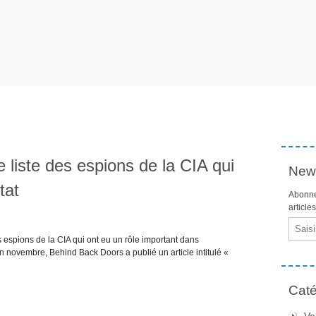
ne liste des espions de la CIA qui
News
tat
Abonne
article
Email
 espions de la CIA qui ont eu un rôle important dans
n novembre, Behind Back Doors a publié un article intitulé «
Caté