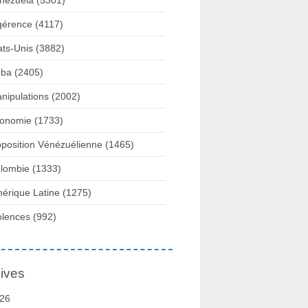
nezuela
(5301)
gérence
(4117)
ats-Unis
(3882)
ba
(2405)
nipulations
(2002)
onomie
(1733)
position Vénézuélienne
(1465)
lombie
(1333)
érique Latine
(1275)
olences
(992)
ives
26