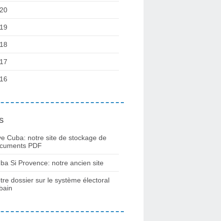
20
19
18
17
16
s
ve Cuba: notre site de stockage de
cuments PDF
ba Si Provence: notre ancien site
tre dossier sur le système électoral
bain