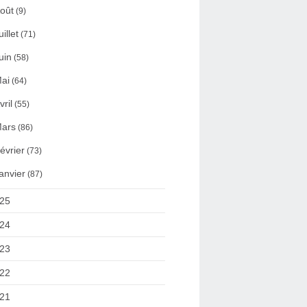
oût
(9)
uillet
(71)
uin
(58)
ai
(64)
vril
(55)
ars
(86)
évrier
(73)
anvier
(87)
25
24
23
22
21