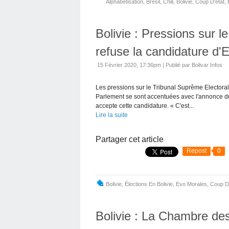
Alphabétisation
,
Brésil
,
Chili
,
Bolivie
,
Coup D'etat
,
Bolivie : Pressions sur le
refuse la candidature d'
15 Février 2020, 17:36pm
|
Publié par Bolivar Infos
Les pressions sur le Tribunal Suprême Electoral 
Parlement se sont accentuées avec l'annonce du 
accepte cette candidature. « C'est...
Lire la suite
Partager cet article
Repost
0
Bolivie
,
Élections En Bolivie
,
Evo Morales
,
Coup D'
Bolivie : La Chambre d