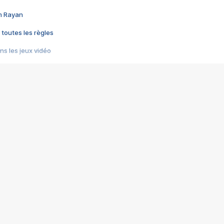
im Rayan
 toutes les règles
s les jeux vidéo
us choquant de Rockstar ? - Le scandale BULLY
e plus moche de Steam
du RÊVE tourne au CAUCHEMAR
pendant 8 heures
it… à tort
umiliés par un jeu vidéo
ire - Final Fantasy 8
ti un empire - Age of Empires
story DOFUS