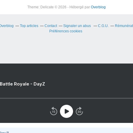
Theme: Delicate © 2026 - Hébergé par
Overblog
 Overblog
Top articles
Contact
Signaler un abus
C.G.U.
Rémunérati
Préférences cookies
 Battle Royale - DayZ