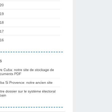
20
19
18
17
16
s
ve Cuba: notre site de stockage de
cuments PDF
ba Si Provence: notre ancien site
tre dossier sur le système électoral
bain