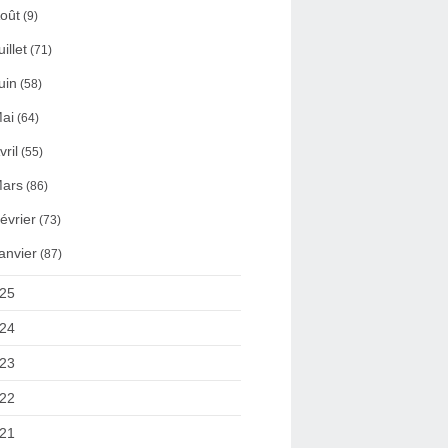
oût
(9)
uillet
(71)
uin
(58)
ai
(64)
vril
(55)
ars
(86)
évrier
(73)
anvier
(87)
25
24
23
22
21