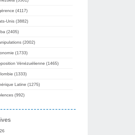
nezuela
(5301)
gérence
(4117)
ats-Unis
(3882)
ba
(2405)
nipulations
(2002)
onomie
(1733)
position Vénézuélienne
(1465)
lombie
(1333)
érique Latine
(1275)
olences
(992)
ives
26