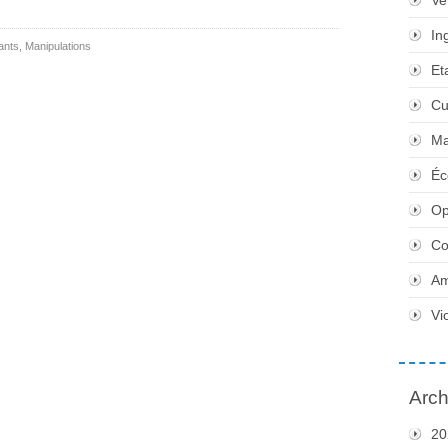
Ve
In
ants
,
Manipulations
Et
Cu
Ma
Éc
Op
Co
Am
Vi
Arch
20