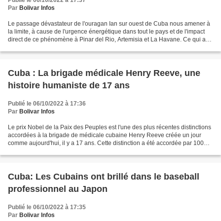
Publié le 06/10/2022 à 17:37
Par
Bolivar Infos
Le passage dévastateur de l'ouragan Ian sur ouest de Cuba nous amener à
la limite, à cause de l'urgence énergétique dans tout le pays et de l'impact
direct de ce phénomène à Pinar del Rio, Artemisia et La Havane. Ce qui a
pu ou non se faire de mieux face...
Cuba : La brigade médicale Henry Reeve, une
histoire humaniste de 17 ans
Publié le 06/10/2022 à 17:36
Par
Bolivar Infos
Le prix Nobel de la Paix des Peuples est l'une des plus récentes distinctions
accordées à la brigade de médicale cubaine Henry Reeve créée un jour
comme aujourd'hui, il y a 17 ans. Cette distinction a été accordée par 100
organisationS et plus de 400...
Cuba: Les Cubains ont brillé dans le baseball
professionnel au Japon
Publié le 06/10/2022 à 17:35
Par
Bolivar Infos