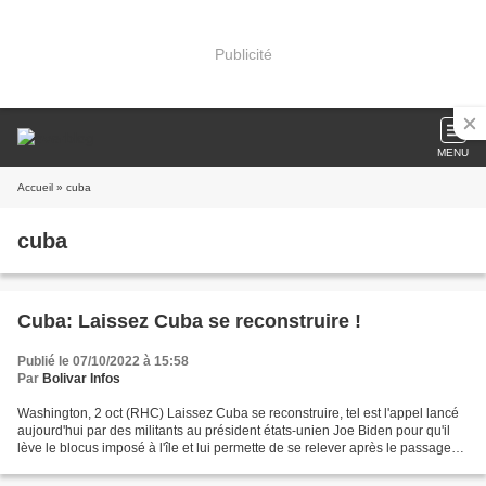
Publicité
MENU
Accueil
» cuba
cuba
Cuba: Laissez Cuba se reconstruire !
Publié le 07/10/2022 à 15:58
Par
Bolivar Infos
Washington, 2 oct (RHC) Laissez Cuba se reconstruire, tel est l'appel lancé
aujourd'hui par des militants au président états-unien Joe Biden pour qu'il
lève le blocus imposé à l'île et lui permette de se relever après le passage
de l'ouragan Ian. Depuis...