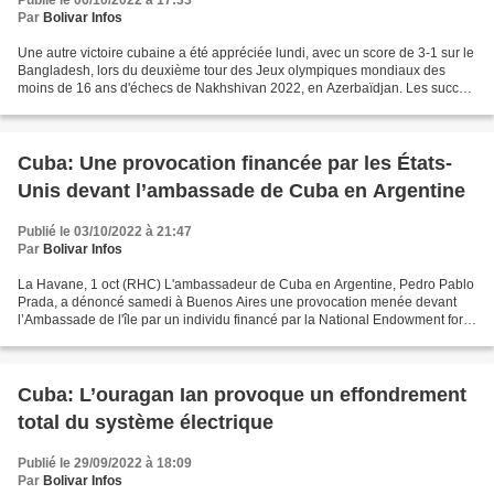
Publié le 06/10/2022 à 17:33
Par
Bolivar Infos
Une autre victoire cubaine a été appréciée lundi, avec un score de 3-1 sur le
Bangladesh, lors du deuxième tour des Jeux olympiques mondiaux des
moins de 16 ans d'échecs de Nakhshivan 2022, en Azerbaïdjan. Les succès
de Daniel Hidalgo et José Alejandro...
Cuba: Une provocation financée par les États-
Unis devant l’ambassade de Cuba en Argentine
Publié le 03/10/2022 à 21:47
Par
Bolivar Infos
La Havane, 1 oct (RHC) L'ambassadeur de Cuba en Argentine, Pedro Pablo
Prada, a dénoncé samedi à Buenos Aires une provocation menée devant
l’Ambassade de l'île par un individu financé par la National Endowment for
Democracy (NED) des Etats-Unis. Nous...
Cuba: L’ouragan Ian provoque un effondrement
total du système électrique
Publié le 29/09/2022 à 18:09
Par
Bolivar Infos