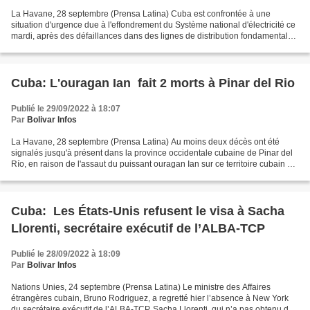
La Havane, 28 septembre (Prensa Latina) Cuba est confrontée à une
situation d'urgence due à l'effondrement du Système national d'électricité ce
mardi, après des défaillances dans des lignes de distribution fondamentales
ayant provoqué un " zéro total...
Cuba: L'ouragan Ian fait 2 morts à Pinar del Rio
Publié le 29/09/2022 à 18:07
Par
Bolivar Infos
La Havane, 28 septembre (Prensa Latina) Au moins deux décès ont été
signalés jusqu'à présent dans la province occidentale cubaine de Pinar del
Río, en raison de l'assaut du puissant ouragan Ian sur ce territoire cubain ce
lundi. Lors d'une réunion entre...
Cuba: Les États-Unis refusent le visa à Sacha
Llorenti, secrétaire exécutif de l’ALBA-TCP
Publié le 28/09/2022 à 18:09
Par
Bolivar Infos
Nations Unies, 24 septembre (Prensa Latina) Le ministre des Affaires
étrangères cubain, Bruno Rodriguez, a regretté hier l’absence à New York
du secrétaire exécutif de l’ALBA-TCP, Sacha Llorenti, qui n’a pas obtenu de