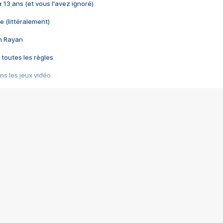
 a 13 ans (et vous l'avez ignoré)
e (littéralement)
im Rayan
 toutes les règles
s les jeux vidéo
us choquant de Rockstar ? - Le scandale BULLY
e plus moche de Steam
du RÊVE tourne au CAUCHEMAR
pendant 8 heures
it… à tort
umiliés par un jeu vidéo
ire - Final Fantasy 8
ti un empire - Age of Empires