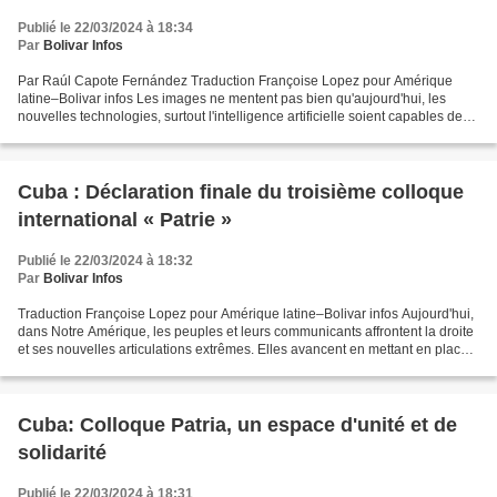
Publié le 22/03/2024 à 18:34
Par
Bolivar Infos
Par Raúl Capote Fernández Traduction Françoise Lopez pour Amérique
latine–Bolivar infos Les images ne mentent pas bien qu'aujourd'hui, les
nouvelles technologies, surtout l'intelligence artificielle soient capables de
falsifier la réalité. Les photos...
Cuba : Déclaration finale du troisième colloque
international « Patrie »
Publié le 22/03/2024 à 18:32
Par
Bolivar Infos
Traduction Françoise Lopez pour Amérique latine–Bolivar infos Aujourd'hui,
dans Notre Amérique, les peuples et leurs communicants affrontent la droite
et ses nouvelles articulations extrêmes. Elles avancent en mettant en place
les schémas idéologiques...
Cuba: Colloque Patria, un espace d'unité et de
solidarité
Publié le 22/03/2024 à 18:31