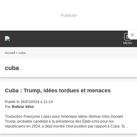
Publicité
MENU
Accueil
» cuba
cuba
Cuba : Trump, idées tordues et menaces
Publié le 26/03/2024 à 11:14
Par
Bolivar Infos
Traduction Françoise Lopez pour Amérique latine–Bolivar infos Donald
Trump, probable candidat à la présidence des États-Unis pour les
républicains en 2024, a déjà montré c'est position par rapport à Cuba. Si
auparavant, il a tordu les bras du blocus,...