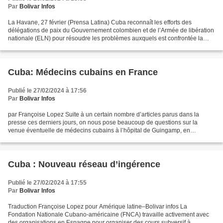
Par
Bolivar Infos
La Havane, 27 février (Prensa Latina) Cuba reconnaît les efforts des
délégations de paix du Gouvernement colombien et de l’Armée de libération
nationale (ELN) pour résoudre les problèmes auxquels est confrontée la
Table de dialogues, a déclaré hier le...
Cuba: Médecins cubains en France
Publié le 27/02/2024 à 17:56
Par
Bolivar Infos
par Françoise Lopez Suite à un certain nombre d’articles parus dans la
presse ces derniers jours, on nous pose beaucoup de questions sur la
venue éventuelle de médecins cubains à l’hôpital de Guingamp, en
Bretagne et sur les conditions dans lesquelles...
Cuba : Nouveau réseau d’ingérence
Publié le 27/02/2024 à 17:55
Par
Bolivar Infos
Traduction Françoise Lopez pour Amérique latine–Bolivar infos La
Fondation Nationale Cubano-américaine (FNCA) travaille activement avec
des organisations en Espagne pour organiser des cours subversif à