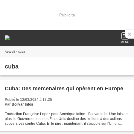
Publicité
MENU
Accueil
» cuba
cuba
Cuba: Des mercenaires qui opèrent en Europe
Publié le 12/03/2024 à 17:25
Par
Bolivar Infos
Traduction Françoise Lopez pour Amérique latine– Bolivar infos Une fois de
plus, le Gouvernement des États-Unis destine des millions à des actions
subversives contre Cuba. Et le pire : maintenant, il s'appuie sur l'Union
européenne et certains de ses...