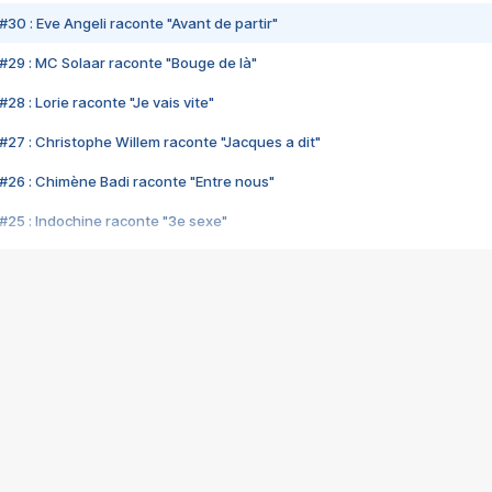
#30 : Eve Angeli raconte "Avant de partir"
#29 : MC Solaar raconte "Bouge de là"
28 : Lorie raconte "Je vais vite"
#27 : Christophe Willem raconte "Jacques a dit"
#26 : Chimène Badi raconte "Entre nous"
#25 : Indochine raconte "3e sexe"
#24 : Zaho raconte "C'est chelou"
#23 : Patrick Bruel raconte "Au café des délices"
#22 : Kyo raconte "Le chemin"
#21 : Nolwenn Leroy raconte "Cassé"
#20 : Patrick Hernandez raconte "Born to be alive"
#19 : Lorie raconte "Près de moi"