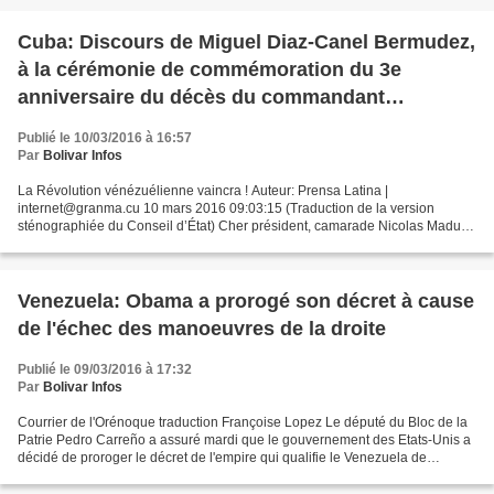
Cuba: Discours de Miguel Diaz-Canel Bermudez,
à la cérémonie de commémoration du 3e
anniversaire du décès du commandant
président Hugo Chavez Frias, Caracas, 5 mars
Publié le 10/03/2016 à 16:57
2016.
Par
Bolivar Infos
La Révolution vénézuélienne vaincra ! Auteur: Prensa Latina |
internet@granma.cu 10 mars 2016 09:03:15 (Traduction de la version
sténographiée du Conseil d’État) Cher président, camarade Nicolas Maduro
; Illustres invités ; Chers sœurs et frères vénézuéliens...
Venezuela: Obama a prorogé son décret à cause
de l'échec des manoeuvres de la droite
Publié le 09/03/2016 à 17:32
Par
Bolivar Infos
Courrier de l'Orénoque traduction Françoise Lopez Le député du Bloc de la
Patrie Pedro Carreño a assuré mardi que le gouvernement des Etats-Unis a
décidé de proroger le décret de l'empire qui qualifie le Venezuela de
menace inhabituelle et extraordinaire...