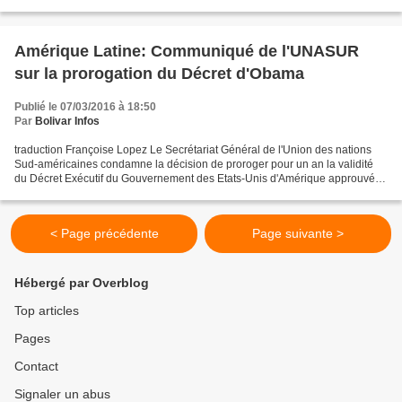
déclarer que le Venezuela est une menace inusuelle...
Amérique Latine: Communiqué de l'UNASUR
sur la prorogation du Décret d'Obama
Publié le 07/03/2016 à 18:50
Par
Bolivar Infos
traduction Françoise Lopez Le Secrétariat Général de l'Union des nations
Sud-américaines condamne la décision de proroger pour un an la validité
du Décret Exécutif du Gouvernement des Etats-Unis d'Amérique approuvé le
9 mars 2015 sur le Venezuela parce...
< Page précédente
Page suivante >
Hébergé par Overblog
Top articles
Pages
Contact
Signaler un abus