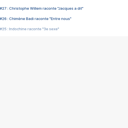
#27 : Christophe Willem raconte "Jacques a dit"
#26 : Chimène Badi raconte "Entre nous"
#25 : Indochine raconte "3e sexe"
#24 : Zaho raconte "C'est chelou"
#23 : Patrick Bruel raconte "Au café des délices"
#22 : Kyo raconte "Le chemin"
#21 : Nolwenn Leroy raconte "Cassé"
#20 : Patrick Hernandez raconte "Born to be alive"
#19 : Lorie raconte "Près de moi"
#18 : Michael Jones raconte "A nos actes manqués" (avec Jean-Jacque
#17 : Khaled raconte "Aïcha"
#16 : Corneille raconte "Parce qu'on vient de loin"