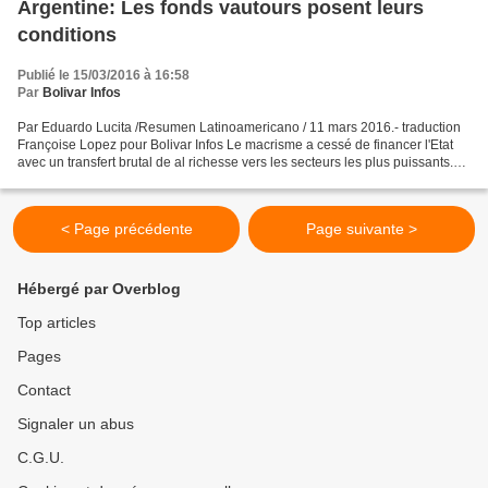
Argentine: Les fonds vautours posent leurs
conditions
Publié le 15/03/2016 à 16:58
Par
Bolivar Infos
Par Eduardo Lucita /Resumen Latinoamericano / 11 mars 2016.- traduction
Françoise Lopez pour Bolivar Infos Le macrisme a cessé de financer l'Etat
avec un transfert brutal de al richesse vers les secteurs les plus puissants.
Pour cela, il lui faut s'endetter...
< Page précédente
Page suivante >
Hébergé par Overblog
Top articles
Pages
Contact
Signaler un abus
C.G.U.