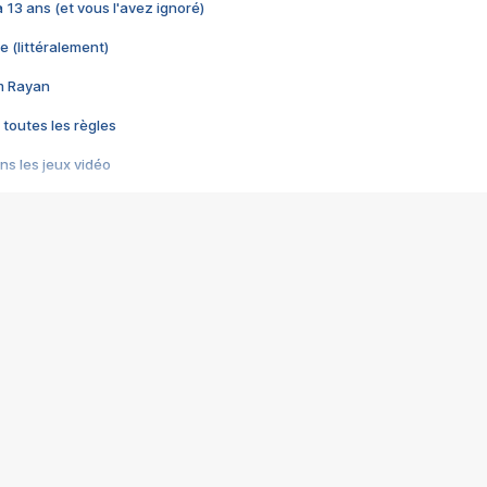
 a 13 ans (et vous l'avez ignoré)
e (littéralement)
im Rayan
 toutes les règles
s les jeux vidéo
us choquant de Rockstar ? - Le scandale BULLY
e plus moche de Steam
du RÊVE tourne au CAUCHEMAR
pendant 8 heures
it… à tort
umiliés par un jeu vidéo
ire - Final Fantasy 8
ti un empire - Age of Empires