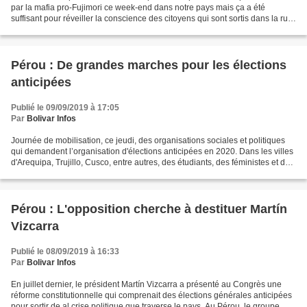
par la mafia pro-Fujimori ce week-end dans notre pays mais ça a été
suffisant pour réveiller la conscience des citoyens qui sont sortis dans la rue
exprimer leur plus vive protestation...
Pérou : De grandes marches pour les élections
anticipées
Publié le 09/09/2019 à 17:05
Par
Bolivar Infos
Journée de mobilisation, ce jeudi, des organisations sociales et politiques
qui demandent l’organisation d'élections anticipées en 2020. Dans les villes
d'Arequipa, Trujillo, Cusco, entre autres, des étudiants, des féministes et des
délégations de paysans...
Pérou : L'opposition cherche à destituer Martín
Vizcarra
Publié le 08/09/2019 à 16:33
Par
Bolivar Infos
En juillet dernier, le président Martín Vizcarra a présenté au Congrès une
réforme constitutionnelle qui comprenait des élections générales anticipées
pour sortir de al crise politique que traverse le pays. Au Pérou, le groupe