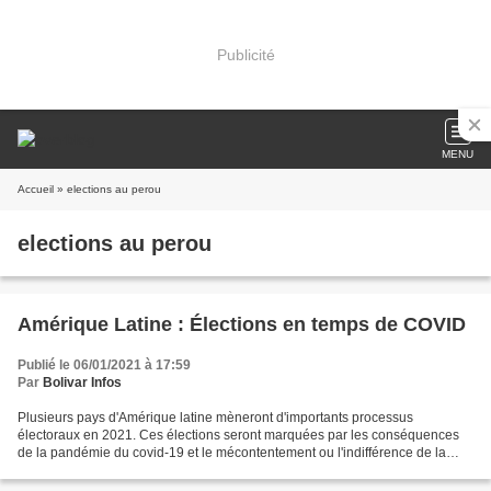
Publicité
MENU
Accueil
» elections au perou
elections au perou
Amérique Latine : Élections en temps de COVID
Publié le 06/01/2021 à 17:59
Par
Bolivar Infos
Plusieurs pays d'Amérique latine mèneront d'importants processus
électoraux en 2021. Ces élections seront marquées par les conséquences
de la pandémie du covid-19 et le mécontentement ou l'indifférence de la
population envers la soi-disant «classe politique»....