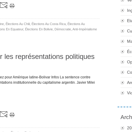
Ve
In
Et
ine
,
Élections Au Chili
,
Élections Au Costa Rica
,
Élections Au
ions En Equateur
,
Élections En Bolivie
,
Démocratie
,
Anti-Impérialisme
Cu
Ma
Éc
 les représentations politiques
Op
Co
ez pour Amérique latine-Bolivar Infos La sentence contre
Am
tations institutionnelle du capitalisme argentin. Javier Milei
Vi
Arch
20