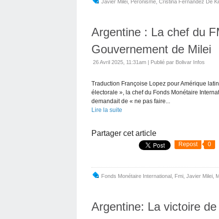
Javier Milei
,
Péronisme
,
Cristina Fernandez De Ki
Argentine : La chef du FM
Gouvernement de Milei
26 Avril 2025, 11:31am
|
Publié par Bolivar Infos
Traduction Françoise Lopez pour Amérique latine
électorale », la chef du Fonds Monétaire Internat
demandait de « ne pas faire...
Lire la suite
Partager cet article
Repost
0
Fonds Monétaire International
,
Fmi
,
Javier Milei
,
M
Argentine: La victoire de