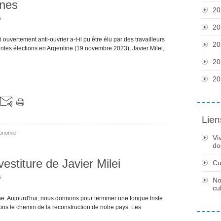
ines
20
s
20
ertement anti-ouvrier a-t-il pu être élu par des travailleurs
20
ntes élections en Argentine (19 novembre 2023), Javier Milei,
20
20
Lien
onomie
Vi
do
vestiture de Javier Milei
Cu
s
No
cu
e. Aujourd'hui, nous donnons pour terminer une longue triste
ons le chemin de la reconstruction de notre pays. Les