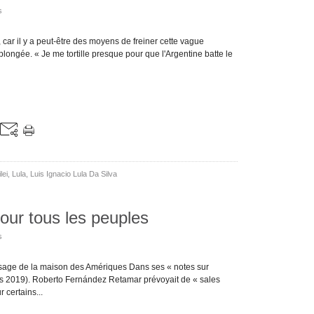
s
s, car il y a peut-être des moyens de freiner cette vague
plongée. « Je me tortille presque pour que l'Argentine batte le
lei
,
Lula
,
Luis Ignacio Lula Da Silva
our tous les peuples
s
sage de la maison des Amériques Dans ses « notes sur
s 2019). Roberto Fernández Retamar prévoyait de « sales
 certains...