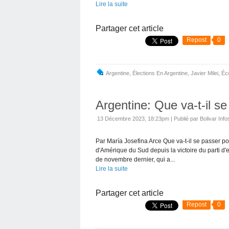
Lire la suite
Partager cet article
Repost
0
Argentine
,
Élections En Argentine
,
Javier Milei
,
Éc
Argentine: Que va-t-il s
13 Décembre 2023, 18:23pm
|
Publié par Bolivar Info
Par María Josefina Arce Que va-t-il se passer po
d'Amérique du Sud depuis la victoire du parti d'
de novembre dernier, qui a...
Lire la suite
Partager cet article
Repost
0