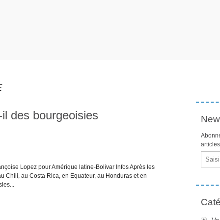
E
-il des bourgeoisies
News
Abonne
article
Email
oise Lopez pour Amérique latine-Bolivar Infos Après les
au Chili, au Costa Rica, en Equateur, au Honduras et en
ies...
Caté