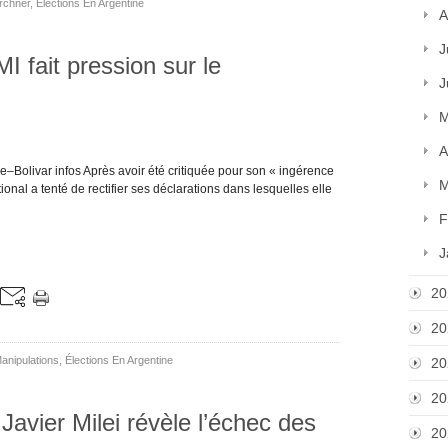
rchner
,
Élections En Argentine
A
J
I fait pression sur le
J
M
A
–Bolivar infos Après avoir été critiquée pour son « ingérence
M
ional a tenté de rectifier ses déclarations dans lesquelles elle
F
J
20
20
anipulations
,
Élections En Argentine
20
20
 Javier Milei révèle l’échec des
20