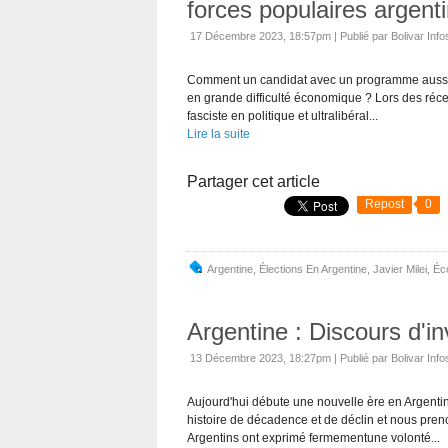
forces populaires argent
17 Décembre 2023, 18:57pm
|
Publié par Bolivar Info
Comment un candidat avec un programme aussi ouv
en grande difficulté économique ? Lors des réce
fasciste en politique et ultralibéral...
Lire la suite
Partager cet article
Repost
0
Argentine
,
Élections En Argentine
,
Javier Milei
,
Éc
Argentine : Discours d'in
13 Décembre 2023, 18:27pm
|
Publié par Bolivar Info
Aujourd'hui débute une nouvelle ère en Argentin
histoire de décadence et de déclin et nous pren
Argentins ont exprimé fermementune volonté...