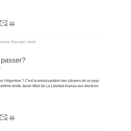
onomie
,
Éducation
,
Santé
e passer?
s
ur l'Argentine ? C'est la préoccupation des citoyens de ce pays
extrême droite Javier Milei de La Libertad Avanza aux élections