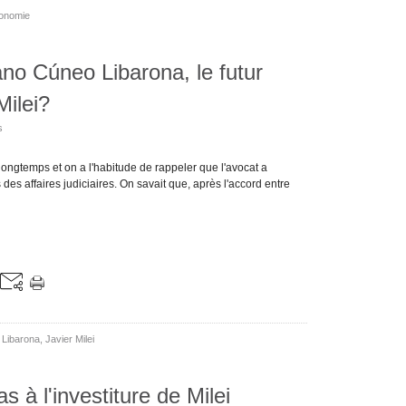
onomie
ano Cúneo Libarona, le futur
Milei?
s
ongtemps et on a l'habitude de rappeler que l'avocat a
s affaires judiciaires. On savait que, après l'accord entre
 Libarona
,
Javier Milei
as à l'investiture de Milei