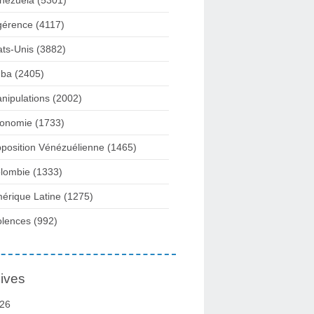
nezuela
(5301)
gérence
(4117)
ats-Unis
(3882)
ba
(2405)
nipulations
(2002)
onomie
(1733)
position Vénézuélienne
(1465)
lombie
(1333)
érique Latine
(1275)
olences
(992)
ives
26