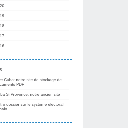
20
19
18
17
16
s
ve Cuba: notre site de stockage de
cuments PDF
ba Si Provence: notre ancien site
tre dossier sur le système électoral
bain