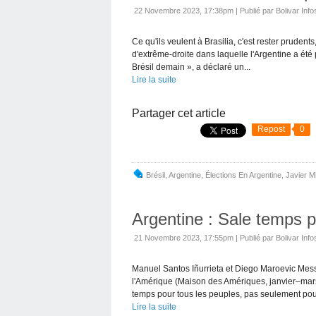
22 Novembre 2023, 17:38pm
|
Publié par Bolivar Info
Ce qu'ils veulent à Brasilia, c'est rester prudent
d'extrême-droite dans laquelle l'Argentine a été 
Brésil demain », a déclaré un...
Lire la suite
Partager cet article
Repost
0
Brésil
,
Argentine
,
Élections En Argentine
,
Javier Mi
Argentine : Sale temps p
21 Novembre 2023, 17:55pm
|
Publié par Bolivar Info
Manuel Santos Iñurrieta et Diego Maroevic Mes
l'Amérique (Maison des Amériques, janvier–mar
temps pour tous les peuples, pas seulement pour
Lire la suite