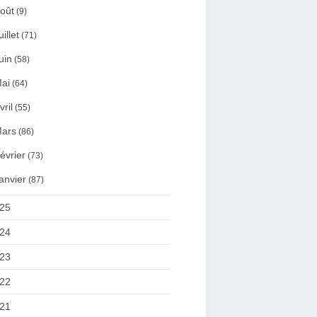
oût
(9)
uillet
(71)
uin
(58)
ai
(64)
vril
(55)
ars
(86)
évrier
(73)
anvier
(87)
25
24
23
22
21