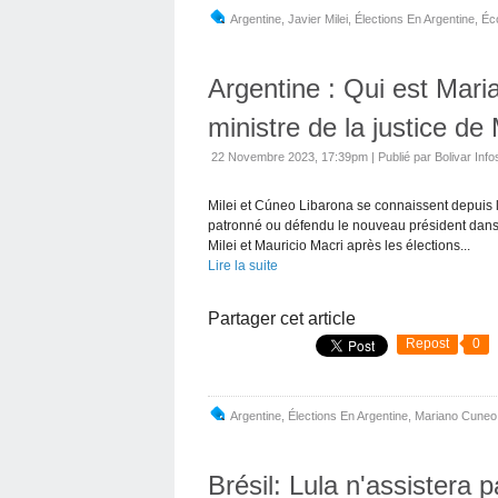
Argentine
,
Javier Milei
,
Élections En Argentine
,
Éc
Argentine : Qui est Mari
ministre de la justice de 
22 Novembre 2023, 17:39pm
|
Publié par Bolivar Info
Milei et Cúneo Libarona se connaissent depuis l
patronné ou défendu le nouveau président dans de
Milei et Mauricio Macri après les élections...
Lire la suite
Partager cet article
Repost
0
Argentine
,
Élections En Argentine
,
Mariano Cuneo
Brésil: Lula n'assistera p