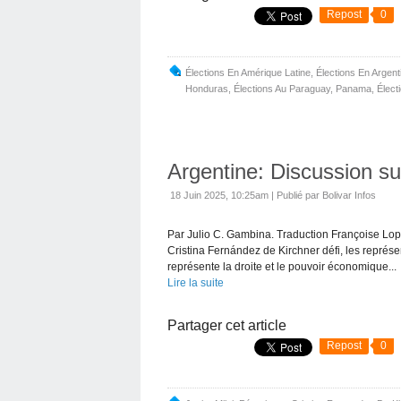
Repost
0
Élections En Amérique Latine
,
Élections En Argent
Honduras
,
Élections Au Paraguay
,
Panama
,
Élect
Argentine: Discussion sur
18 Juin 2025, 10:25am
|
Publié par Bolivar Infos
Par Julio C. Gambina. Traduction Françoise Lop
Cristina Fernández de Kirchner défi, les représen
représente la droite et le pouvoir économique...
Lire la suite
Partager cet article
Repost
0