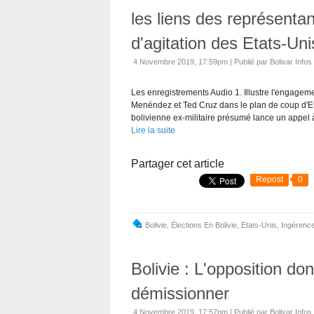
les liens des représentan
d'agitation des Etats-Un
4 Novembre 2019, 17:59pm
|
Publié par Bolivar Infos
Les enregistrements Audio 1. Illustre l'engag
Menéndez et Ted Cruz dans le plan de coup d'Et
bolivienne ex-militaire présumé lance un appel à
Lire la suite
Partager cet article
Repost
0
Bolivie
,
Élections En Bolivie
,
Etats-Unis
,
Ingérenc
Bolivie : L'opposition d
démissionner
4 Novembre 2019, 17:57pm
|
Publié par Bolivar Infos