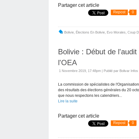
Partager cet article
Repost
0
Bolivie
,
Élections En Bolivie
,
Evo Morales
,
Coup D'
Bolivie : Début de l'audit
l'OEA
1 Novembre 2019, 17:48pm
|
Publié par Bolivar Infos
La commission de spécialistes de l'Organisation
des résultats des élections générales du 20 octob
que nous respectons les calendriers...
Lire la suite
Partager cet article
Repost
0