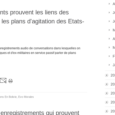
A
nts prouvent les liens des
J
 les plans d'agitation des Etats-
J
M
A
M
enregistrements audio de conversations dans lesquelles on
iques et d'ex-militaires en service passif parler de plans
F
J
20
20
20
ons En Bolivie
,
Evo Morales
20
20
 enregistrements qui prouvent