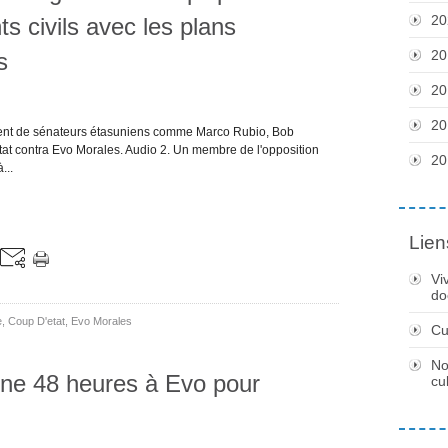
20
ts civils avec les plans
20
is
20
20
ement de sénateurs étasuniens comme Marco Rubio, Bob
at contra Evo Morales. Audio 2. Un membre de l'opposition
20
...
Lien
Vi
do
e
,
Coup D'etat
,
Evo Morales
Cu
No
onne 48 heures à Evo pour
cu