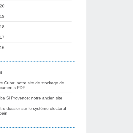
20
19
18
17
16
s
ve Cuba: notre site de stockage de
cuments PDF
ba Si Provence: notre ancien site
tre dossier sur le système électoral
bain