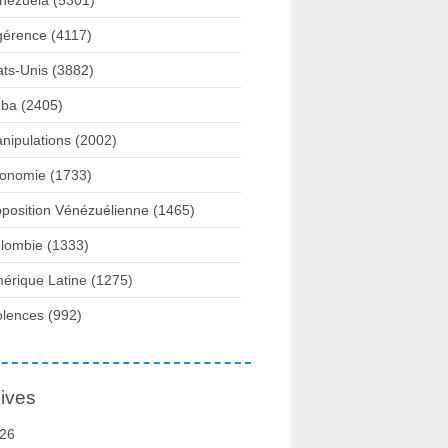
nezuela
(5301)
gérence
(4117)
ats-Unis
(3882)
ba
(2405)
nipulations
(2002)
onomie
(1733)
position Vénézuélienne
(1465)
lombie
(1333)
érique Latine
(1275)
olences
(992)
ives
26