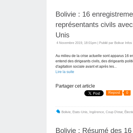
Bolivie : 16 enregistreme
représentants civils avec
Unis
4 Novembre 2019, 18:01pm
|
Publié par Bolivar Infos
Au milieu de la crise actuelle sont apparus 16 
entend des dirigeants civils, des dirigeants polit
d'agitation sociale avant et après les...
Lire la suite
Partager cet article
Repost
0
Bolivie
,
Etats-Unis
,
Ingérence
,
Coup D'etat
,
Électi
Bolivie : Résumé des 16