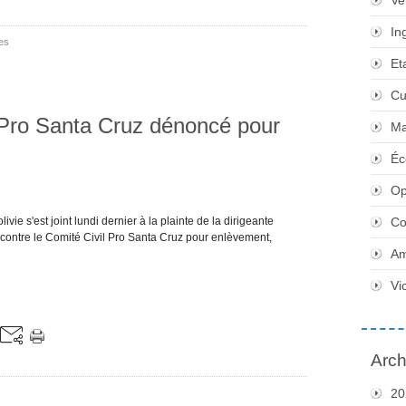
Ve
In
es
Et
Cu
l Pro Santa Cruz dénoncé pour
Ma
Éc
Op
ie s'est joint lundi dernier à la plainte de la dirigeante
Co
c contre le Comité Civil Pro Santa Cruz pour enlèvement,
Am
Vi
Arch
20