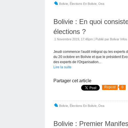
Bolivie
,
Élections En Bolivie
,
Oea
Bolivie : En quoi consiste
élections ?
1 Novembre 2019, 17:46pm
|
Publié par Bolivar Infos
Jeudi commence l'audit intégral qu les experts 
du 20 octobre en Bolivie et que le président Evo
des experts de l'Organisation...
Lire la suite
Partager cet article
Repost
0
Bolivie
,
Élections En Bolivie
,
Oea
Bolivie : Premier Manife