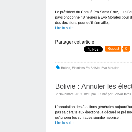
Le président du Comité Pro Santa Cruz, Luis Fer
pays ont donné 48 heures à Evo Morales pour dém
des décisions pour qu'il s'en aille,...
Lire la suite
Partager cet article
Repost
0
Bolivie
,
Élections En Bolivie
,
Evo Morales
Bolivie : Annuler les éle
2 Novembre 2019, 18:15pm
|
Publié par Bolivar Infos
L'annulation des élections générales aujourd'hui
pas sa défaite aux élections, a déclaré le présid
qu'ignorer les suffrages signifie mépriser...
Lire la suite