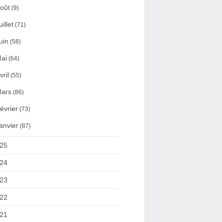
oût
(9)
uillet
(71)
uin
(58)
ai
(64)
vril
(55)
ars
(86)
évrier
(73)
anvier
(87)
25
24
23
22
21