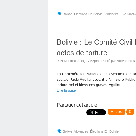
Bolivie
,
Élections En Bolivie
,
Violences
,
Evo Moral
Bolivie : Le Comité Civi
actes de torture
6 Novembre 2019, 17:58pm
|
Publié par Bolivar Infos
La Confédération Nationale des Syndicats de Boliv
sociale Paola Aguilar devant le Ministère Publi
torture, vol et blessures graves. Aguilar...
Lire la suite
Partager cet article
Repost
0
Bolivie
,
Violences
,
Élections En Bolivie