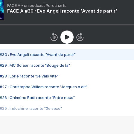
FACE A - un podcast Purecharts
FACE A #30 : Eve Angeli raconte "Avant de partir"
#30 : Eve Angeli raconte "Avant de partir"
#29 : MC Solaar raconte "Bouge de là"
28 : Lorie raconte "Je vais vite"
#27 : Christophe Willem raconte "Jacques a dit"
#26 : Chimène Badi raconte "Entre nous"
#25 : Indochine raconte "3e sexe"
#24 : Zaho raconte "C'est chelou"
#23 : Patrick Bruel raconte "Au café des délices"