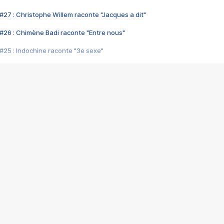
#27 : Christophe Willem raconte "Jacques a dit"
#26 : Chimène Badi raconte "Entre nous"
#25 : Indochine raconte "3e sexe"
#24 : Zaho raconte "C'est chelou"
#23 : Patrick Bruel raconte "Au café des délices"
#22 : Kyo raconte "Le chemin"
#21 : Nolwenn Leroy raconte "Cassé"
#20 : Patrick Hernandez raconte "Born to be alive"
#19 : Lorie raconte "Près de moi"
#18 : Michael Jones raconte "A nos actes manqués" (avec Jean-Jacque
#17 : Khaled raconte "Aïcha"
#16 : Corneille raconte "Parce qu'on vient de loin"