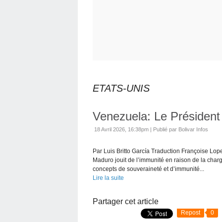
ETATS-UNIS
Venezuela: Le Président 
18 Avril 2026, 16:38pm
|
Publié par Bolivar Infos
Par Luis Britto García Traduction Françoise Lop
Maduro jouit de l’immunité en raison de la charg
concepts de souveraineté et d’immunité...
Lire la suite
Partager cet article
Repost
0