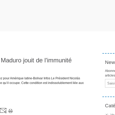
Maduro jouit de l’immunité
News
Abonne
article
ez pour Amérique latine-Bolivar Infos Le Président Nicolás
Email
e qu’il occupe. Cette condition est indissolublement liée aux
Caté