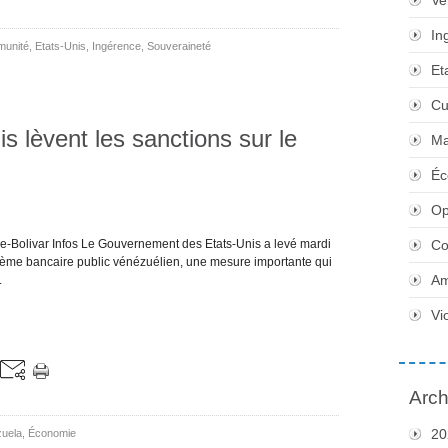
Ve
In
munité
,
Etats-Unis
,
Ingérence
,
Souveraineté
Et
Cu
s lèvent les sanctions sur le
Ma
Éc
Op
e-Bolivar Infos Le Gouvernement des Etats-Unis a levé mardi
Co
stème bancaire public vénézuélien, une mesure importante qui
Am
.
Vi
Arch
20
zuela
,
Économie