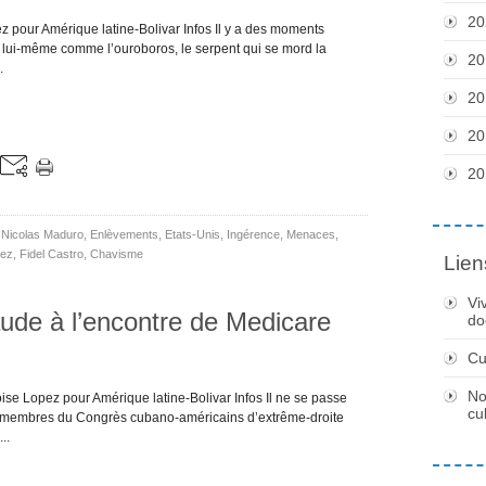
20
z pour Amérique latine-Bolivar Infos Il y a des moments
r lui-même comme l’ouroboros, le serpent qui se mord la
20
.
20
20
20
,
Nicolas Maduro
,
Enlèvements
,
Etats-Unis
,
Ingérence
,
Menaces
,
uez
,
Fidel Castro
,
Chavisme
Lien
Vi
raude à l’encontre de Medicare
do
Cu
No
se Lopez pour Amérique latine-Bolivar Infos Il ne se passe
cu
es membres du Congrès cubano-américains d’extrême-droite
..