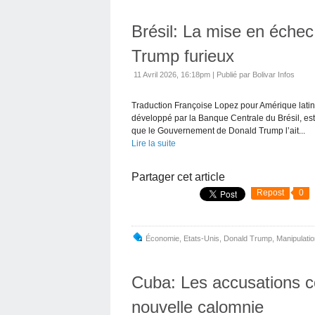
Brésil: La mise en échec
Trump furieux
11 Avril 2026, 16:18pm
|
Publié par Bolivar Infos
Traduction Françoise Lopez pour Amérique latin
développé par la Banque Centrale du Brésil, est 
que le Gouvernement de Donald Trump l’ait...
Lire la suite
Partager cet article
Repost
0
Économie
,
Etats-Unis
,
Donald Trump
,
Manipulati
Cuba: Les accusations c
nouvelle calomnie