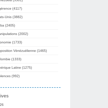
nezuela
(5301)
gérence
(4117)
ats-Unis
(3882)
ba
(2405)
nipulations
(2002)
onomie
(1733)
position Vénézuélienne
(1465)
lombie
(1333)
érique Latine
(1275)
olences
(992)
ives
26