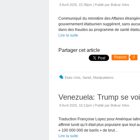
9 Avril 2026, 15:38pm
|
Publié par Bolivar Infos
Communiqué du ministère des Affaires étrangèr
gouvernement étatsunien suggèrent, sans aucun
dans des fraudes au programme de santé étatsu
Lire la suite
Partager cet article
Repost
0
Etats-Unis
,
Santé
,
Manipulations
Venezuela: Trump se voi
8 Avril 2026, 16:12pm
|
Publié par Bolivar Infos
Traduction Françoise Lopez pour Amérique latin
affirmé lundi qu’il était plus populaire que tout
« 100 000 000 de barils » de brut...
Lire la suite