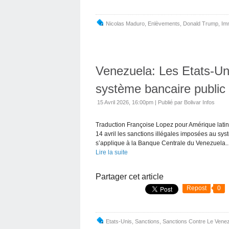
Nicolas Maduro
,
Enlèvements
,
Donald Trump
,
Im
Venezuela: Les Etats-Uni
système bancaire public
15 Avril 2026, 16:00pm
|
Publié par Bolivar Infos
Traduction Françoise Lopez pour Amérique latin
14 avril les sanctions illégales imposées au sy
s’applique à la Banque Centrale du Venezuela..
Lire la suite
Partager cet article
Repost
0
Etats-Unis
,
Sanctions
,
Sanctions Contre Le Vene