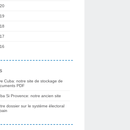
20
19
18
17
16
s
ve Cuba: notre site de stockage de
cuments PDF
ba Si Provence: notre ancien site
tre dossier sur le système électoral
bain