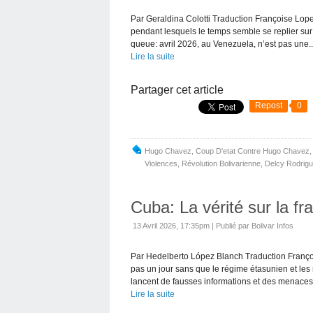
Par Geraldina Colotti Traduction Françoise Lope
pendant lesquels le temps semble se replier su
queue: avril 2026, au Venezuela, n’est pas une..
Lire la suite
Partager cet article
Repost
0
Hugo Chavez
,
Coup D'etat Contre Hugo Chavez
Violences
,
Révolution Bolivarienne
,
Delcy Rodrig
Cuba: La vérité sur la f
13 Avril 2026, 17:35pm
|
Publié par Bolivar Infos
Par Hedelberto López Blanch Traduction Françoi
pas un jour sans que le régime étasunien et l
lancent de fausses informations et des menaces.
Lire la suite