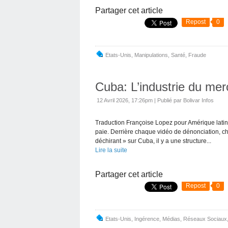
Partager cet article
Repost
0
Etats-Unis
,
Manipulations
,
Santé
,
Fraude
Cuba: L’industrie du merc
12 Avril 2026, 17:26pm
|
Publié par Bolivar Infos
Traduction Françoise Lopez pour Amérique latine-
paie. Derrière chaque vidéo de dénonciation, c
déchirant » sur Cuba, il y a une structure...
Lire la suite
Partager cet article
Repost
0
Etats-Unis
,
Ingérence
,
Médias
,
Réseaux Sociaux