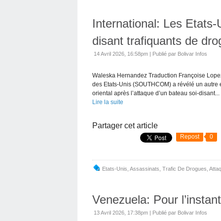
International: Les Etats-
disant trafiquants de dr
14 Avril 2026, 16:58pm
|
Publié par Bolivar Infos
Waleska Hernandez Traduction Françoise Lope
des Etats-Unis (SOUTHCOM) a révélé un autre ex
oriental après l’attaque d’un bateau soi-disant...
Lire la suite
Partager cet article
Repost
0
Etats-Unis
,
Assassinats
,
Trafic De Drogues
,
Atta
Venezuela: Pour l’instant
13 Avril 2026, 17:38pm
|
Publié par Bolivar Infos