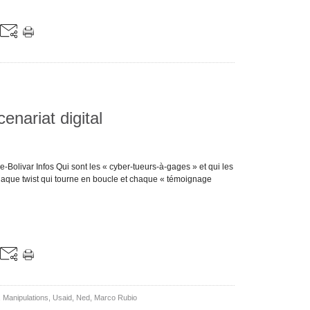
enariat digital
Bolivar Infos Qui sont les « cyber-tueurs-à-gages » et qui les
haque twist qui tourne en boucle et chaque « témoignage
,
Manipulations
,
Usaid
,
Ned
,
Marco Rubio