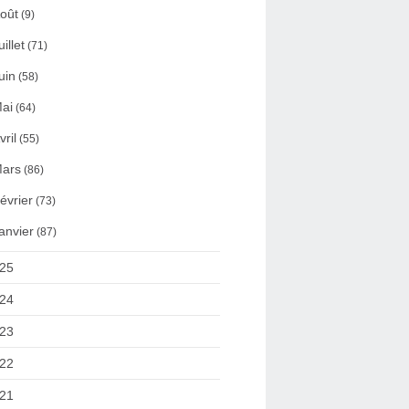
oût
(9)
uillet
(71)
uin
(58)
ai
(64)
vril
(55)
ars
(86)
évrier
(73)
anvier
(87)
25
24
23
22
21