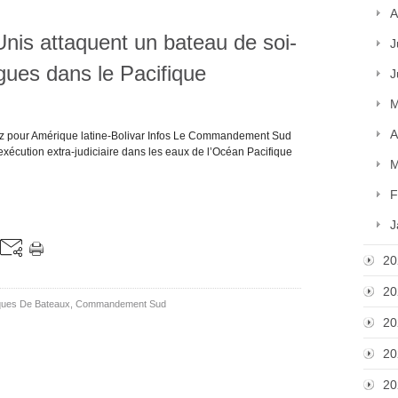
A
Unis attaquent un bateau de soi-
J
ogues dans le Pacifique
J
M
A
z pour Amérique latine-Bolivar Infos Le Commandement Sud
écution extra-judiciaire dans les eaux de l’Océan Pacifique
M
F
J
20
20
ques De Bateaux
,
Commandement Sud
20
20
20