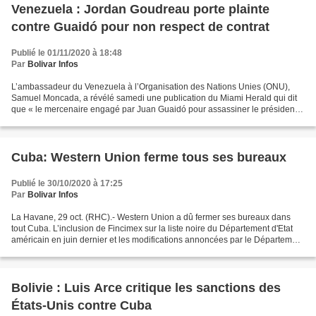
Venezuela : Jordan Goudreau porte plainte
contre Guaidó pour non respect de contrat
Publié le 01/11/2020 à 18:48
Par
Bolivar Infos
L’ambassadeur du Venezuela à l’Organisation des Nations Unies (ONU),
Samuel Moncada, a révélé samedi une publication du Miami Herald qui dit
que « le mercenaire engagé par Juan Guaidó pour assassiner le président
Nicolás Maduro, » Jordan Goudreau, « porte...
Cuba: Western Union ferme tous ses bureaux
Publié le 30/10/2020 à 17:25
Par
Bolivar Infos
La Havane, 29 oct. (RHC).- Western Union a dû fermer ses bureaux dans
tout Cuba. L’inclusion de Fincimex sur la liste noire du Département d'Etat
américain en juin dernier et les modifications annoncées par le Département
du Trésor aux règlements du contrôle...
Bolivie : Luis Arce critique les sanctions des
États-Unis contre Cuba