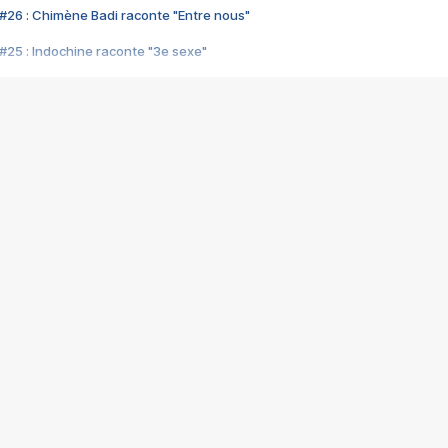
#26 : Chimène Badi raconte "Entre nous"
#25 : Indochine raconte "3e sexe"
#24 : Zaho raconte "C'est chelou"
#23 : Patrick Bruel raconte "Au café des délices"
#22 : Kyo raconte "Le chemin"
#21 : Nolwenn Leroy raconte "Cassé"
#20 : Patrick Hernandez raconte "Born to be alive"
#19 : Lorie raconte "Près de moi"
#18 : Michael Jones raconte "A nos actes manqués" (avec Jean-Jacque
#17 : Khaled raconte "Aïcha"
#16 : Corneille raconte "Parce qu'on vient de loin"
#15 : Indochine raconte "L'aventurier"
14 : Lorie raconte "Sur un air latino"