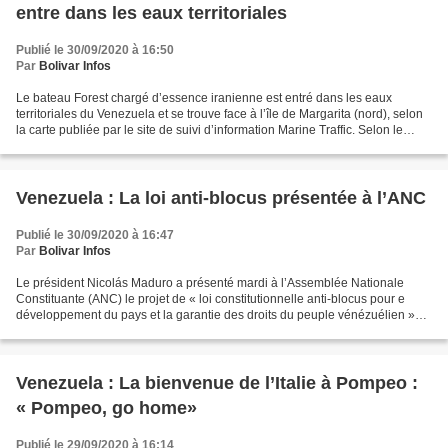
entre dans les eaux territoriales
Publié le 30/09/2020 à 16:50
Par
Bolivar Infos
Le bateau Forest chargé d’essence iranienne est entré dans les eaux
territoriales du Venezuela et se trouve face à l’île de Margarita (nord), selon
la carte publiée par le site de suivi d’information Marine Traffic. Selon le
calcul que fait ce site, on...
Venezuela : La loi anti-blocus présentée à l’ANC
Publié le 30/09/2020 à 16:47
Par
Bolivar Infos
Le président Nicolás Maduro a présenté mardi à l’Assemblée Nationale
Constituante (ANC) le projet de « loi constitutionnelle anti-blocus pour e
développement du pays et la garantie des droits du peuple vénézuélien »
face aux menaces d’intervention militaire...
Venezuela : La bienvenue de l’Italie à Pompeo :
« Pompeo, go home»
Publié le 29/09/2020 à 16:14