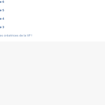
e 6
e 5
e 4
e 3
s créatrices de la VF !
e 2
e 1
e Mektoub My Love arrive enfin ! Rencontre avec Shaïn Boumedine et Sal
i : après Toni en famille
elle réalise le bouleversant Dites lui que je l'aime
ais ! Rencontre autour de Vie privée de Rebecca Zlotowski
 de Marguerite, Grave... Rencontre avec Ella Rumpf
 Les Rêveurs, un film intime sur la santé mentale