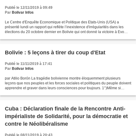
Publié le 12/11/2019 à 09:49
Par
Bolivar Infos
Le Centre d'Enquête Economique et Politique des Etats-Unis (USA) a
présenté lundi un rapport qui reflète l’inexistence d'irrégularités dans les
élections du 20 octobre dernier en Bolivie qui ont donné la victoire à Evo
Morales et dément les dires de l'Organisation...
Bolivie : 5 leçons à tirer du coup d'Etat
Publié le 11/11/2019 à 17:41
Par
Bolivar Infos
par Atilio Borón La tragédie bolivienne montre éloquemment plusieurs
leçons que nos peuples et les forces sociales et politiques du peuple doivent
apprendre et graver dans leurs consciences pour toujours. 1°)Même si
l'économie est gérée de façon exemplaire...
Cuba : Déclaration finale de la Rencontre Anti-
impérialiste de Solidarité, pour la démocratie et
contre le Néolibéralisme
Publié le 08/11/2019 à 20:43