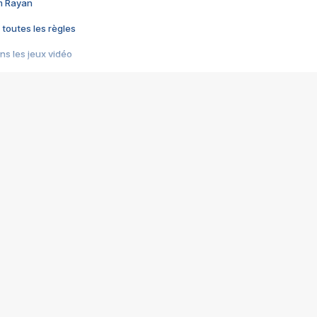
im Rayan
 toutes les règles
s les jeux vidéo
us choquant de Rockstar ? - Le scandale BULLY
e plus moche de Steam
du RÊVE tourne au CAUCHEMAR
pendant 8 heures
it… à tort
umiliés par un jeu vidéo
ire - Final Fantasy 8
ti un empire - Age of Empires
story DOFUS
tard, il crée l'un des pires jeux de tous les temps, MindsEye.