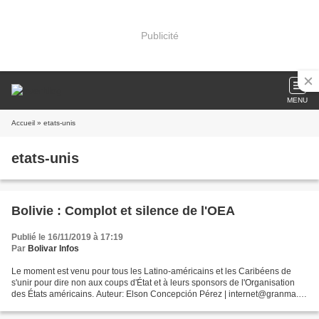
Publicité
MENU
Accueil
» etats-unis
etats-unis
Bolivie : Complot et silence de l'OEA
Publié le 16/11/2019 à 17:19
Par
Bolivar Infos
Le moment est venu pour tous les Latino-américains et les Caribéens de
s'unir pour dire non aux coups d'État et à leurs sponsors de l'Organisation
des États américains. Auteur: Elson Concepción Pérez | internet@granma.cu
14 novembre 2019 14:11:28 INSTITUTION...