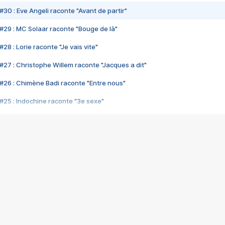
#30 : Eve Angeli raconte "Avant de partir"
#29 : MC Solaar raconte "Bouge de là"
28 : Lorie raconte "Je vais vite"
#27 : Christophe Willem raconte "Jacques a dit"
#26 : Chimène Badi raconte "Entre nous"
#25 : Indochine raconte "3e sexe"
#24 : Zaho raconte "C'est chelou"
#23 : Patrick Bruel raconte "Au café des délices"
#22 : Kyo raconte "Le chemin"
#21 : Nolwenn Leroy raconte "Cassé"
#20 : Patrick Hernandez raconte "Born to be alive"
#19 : Lorie raconte "Près de moi"