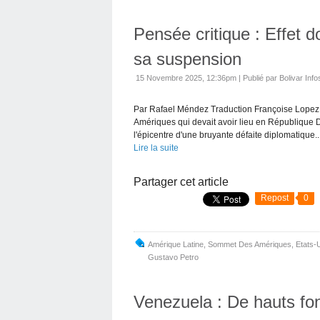
Pensée critique : Effet 
sa suspension
15 Novembre 2025, 12:36pm
|
Publié par Bolivar Info
Par Rafael Méndez Traduction Françoise Lopez
Amériques qui devait avoir lieu en République 
l'épicentre d'une bruyante défaite diplomatique...
Lire la suite
Partager cet article
Repost
0
Amérique Latine
,
Sommet Des Amériques
,
Etats-
Gustavo Petro
Venezuela : De hauts fo