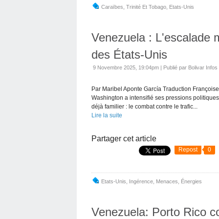
Caraïbes
,
Trinité Et Tobago
,
Etats-Unis
Venezuela : L'escalade mi
des États-Unis
9 Novembre 2025, 19:04pm
|
Publié par Bolivar Infos
Par Maribel Aponte García Traduction François
Washington a intensifié ses pressions politiques
déjà familier : le combat contre le trafic...
Lire la suite
Partager cet article
Repost
0
Etats-Unis
,
Ingérence
,
Menaces
,
Énergies
Venezuela: Porto Rico 