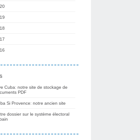
20
19
18
17
16
s
ve Cuba: notre site de stockage de
cuments PDF
ba Si Provence: notre ancien site
tre dossier sur le système électoral
bain