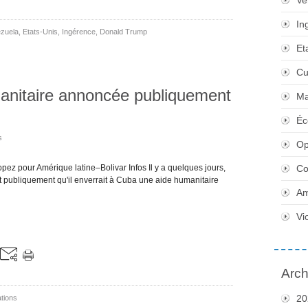
Ve
In
zuela
,
Etats-Unis
,
Ingérence
,
Donald Trump
Et
Cu
manitaire annoncée publiquement
Ma
Éc
s
Op
pez pour Amérique latine–Bolivar Infos Il y a quelques jours,
Co
 publiquement qu'il enverrait à Cuba une aide humanitaire
Am
Vi
Arch
20
tions