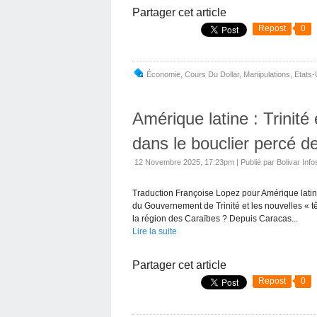
Partager cet article
Repost
0
Économie
,
Cours Du Dollar
,
Manipulations
,
Etats-
Amérique latine : Trinit
dans le bouclier percé d
12 Novembre 2025, 17:23pm
|
Publié par Bolivar Info
Traduction Françoise Lopez pour Amérique latin
du Gouvernement de Trinité et les nouvelles « t
la région des Caraïbes ? Depuis Caracas...
Lire la suite
Partager cet article
Repost
0