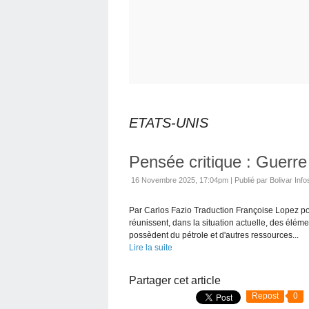
ETATS-UNIS
Pensée critique : Guerre 
16 Novembre 2025, 17:04pm
|
Publié par Bolivar Info
Par Carlos Fazio Traduction Françoise Lopez po
réunissent, dans la situation actuelle, des élé
possèdent du pétrole et d'autres ressources...
Lire la suite
Partager cet article
Repost
0