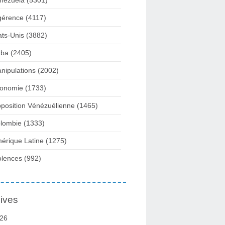
nezuela
(5301)
gérence
(4117)
ats-Unis
(3882)
ba
(2405)
nipulations
(2002)
onomie
(1733)
position Vénézuélienne
(1465)
lombie
(1333)
érique Latine
(1275)
olences
(992)
ives
26