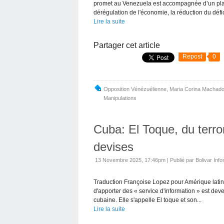
promet au Venezuela est accompagnée d’un plan a
dérégulation de l'économie, la réduction du défici
Lire la suite
Partager cet article
Repost
0
Opposition Vénézuélienne
,
Maria Corina Machad
Manipulations
Cuba: El Toque, du terro
devises
13 Novembre 2025, 17:46pm
|
Publié par Bolivar Info
Traduction Françoise Lopez pour Amérique latine
d'apporter des « service d'information » est deve
cubaine. Elle s'appelle El toque et son...
Lire la suite