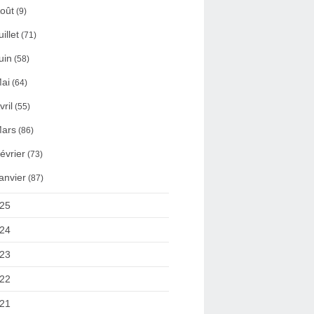
oût
(9)
uillet
(71)
uin
(58)
ai
(64)
vril
(55)
ars
(86)
évrier
(73)
anvier
(87)
25
24
23
22
21