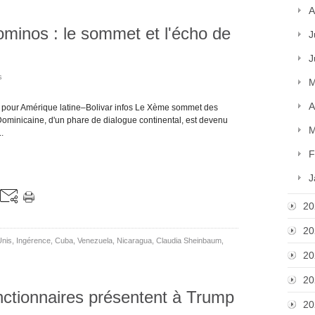
A
dominos : le sommet et l'écho de
J
J
s
M
A
 pour Amérique latine–Bolivar infos Le Xème sommet des
Dominicaine, d'un phare de dialogue continental, est devenu
M
.
F
J
20
20
Unis
,
Ingérence
,
Cuba
,
Venezuela
,
Nicaragua
,
Claudia Sheinbaum
,
20
20
nctionnaires présentent à Trump
20