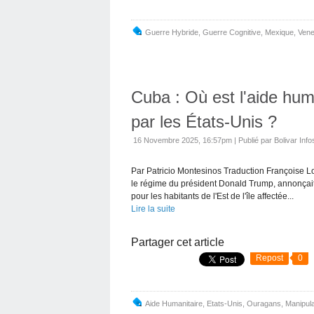
Guerre Hybride
,
Guerre Cognitive
,
Mexique
,
Vene
Cuba : Où est l'aide hu
par les États-Unis ?
16 Novembre 2025, 16:57pm
|
Publié par Bolivar Info
Par Patricio Montesinos Traduction Françoise Lo
le régime du président Donald Trump, annonçait
pour les habitants de l'Est de l'île affectée...
Lire la suite
Partager cet article
Repost
0
Aide Humanitaire
,
Etats-Unis
,
Ouragans
,
Manipula