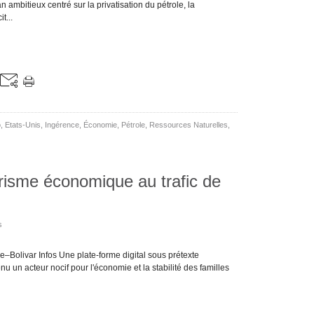
mbitieux centré sur la privatisation du pétrole, la
t...
o
,
Etats-Unis
,
Ingérence
,
Économie
,
Pétrole
,
Ressources Naturelles
,
risme économique au trafic de
s
–Bolivar Infos Une plate-forme digital sous prétexte
nu un acteur nocif pour l'économie et la stabilité des familles