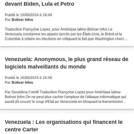
devant Biden, Lula et Petro
Publié le 18/08/2024 à 18:49
Par
Bolivar Infos
Traduction Françoise Lopez, pour Amérique latine-Bolivar infos Le
Venezuela condamne les appels lancés par les États-Unis, le Brésil et la
Colombie à refaire les élections en critiquant le fait que Washington cherche
à s’ériger en autorité électorale...
Venezuela: Anonymous, le plus grand réseau de
logiciels malveillants du monde
Publié le 16/08/2024 à 16:58
Par
Bolivar Infos
Par Geraldina Colotti Traduction Françoise Lopez pour Amérique latine-
Bolivar Infos On ne peut plus cacher l'ampleur de l'attaque informatique qui
aurait dû couvrir le coup d'Etat au Venezuela en bloquant la transmission
des données du CNE après les élections...
Venezuela : Les organisations qui financent le
centre Carter