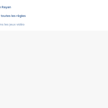
im Rayan
 toutes les règles
s les jeux vidéo
us choquant de Rockstar ? - Le scandale BULLY
e plus moche de Steam
du RÊVE tourne au CAUCHEMAR
pendant 8 heures
it… à tort
umiliés par un jeu vidéo
ire - Final Fantasy 8
ti un empire - Age of Empires
story DOFUS