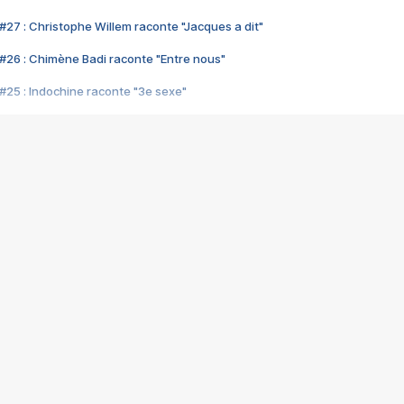
#27 : Christophe Willem raconte "Jacques a dit"
#26 : Chimène Badi raconte "Entre nous"
#25 : Indochine raconte "3e sexe"
#24 : Zaho raconte "C'est chelou"
#23 : Patrick Bruel raconte "Au café des délices"
#22 : Kyo raconte "Le chemin"
#21 : Nolwenn Leroy raconte "Cassé"
#20 : Patrick Hernandez raconte "Born to be alive"
#19 : Lorie raconte "Près de moi"
#18 : Michael Jones raconte "A nos actes manqués" (avec Jean-Jacque
#17 : Khaled raconte "Aïcha"
#16 : Corneille raconte "Parce qu'on vient de loin"