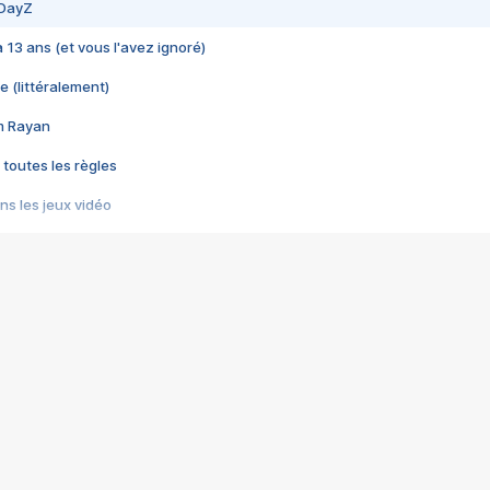
 DayZ
 a 13 ans (et vous l'avez ignoré)
e (littéralement)
im Rayan
 toutes les règles
s les jeux vidéo
us choquant de Rockstar ? - Le scandale BULLY
e plus moche de Steam
du RÊVE tourne au CAUCHEMAR
pendant 8 heures
it… à tort
umiliés par un jeu vidéo
ire - Final Fantasy 8