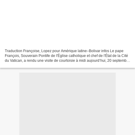
Traduction Françoise, Lopez pour Amérique latine–Bolivar infos Le pape
François, Souverain Pontife de l'Église catholique et chef de l'État de la Cité
du Vatican, a rendu une visite de courtoisie à midi aujourd’hui, 20 septembre
2015, au chef historique...