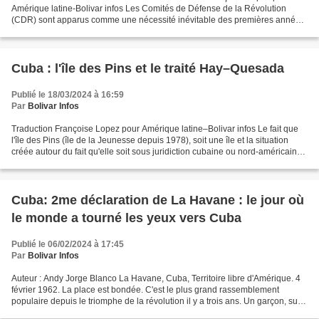
Amérique latine-Bolivar infos Les Comités de Défense de la Révolution
(CDR) sont apparus comme une nécessité inévitable des premières années
de la Révolution Cubaine. Leur mission essentielle...
Cuba : l'île des Pins et le traité Hay–Quesada
Publié le 18/03/2024 à 16:59
Par
Bolivar Infos
Traduction Françoise Lopez pour Amérique latine–Bolivar infos Le fait que
l'île des Pins (île de la Jeunesse depuis 1978), soit une île et la situation
créée autour du fait qu'elle soit sous juridiction cubaine ou nord-américaine,
à cause du flou juridique...
Cuba: 2me déclaration de La Havane : le jour où
le monde a tourné les yeux vers Cuba
Publié le 06/02/2024 à 17:45
Par
Bolivar Infos
Auteur : Andy Jorge Blanco La Havane, Cuba, Territoire libre d'Amérique. 4
février 1962. La place est bondée. C'est le plus grand rassemblement
populaire depuis le triomphe de la révolution il y a trois ans. Un garçon, sur
les épaules de son père, regarde...