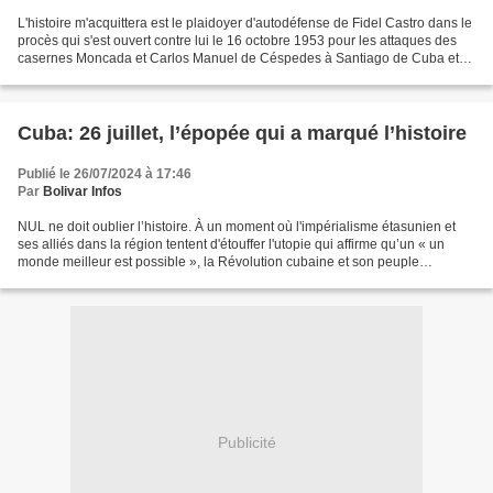
L'histoire m'acquittera est le plaidoyer d'autodéfense de Fidel Castro dans le
procès qui s'est ouvert contre lui le 16 octobre 1953 pour les attaques des
casernes Moncada et Carlos Manuel de Céspedes à Santiago de Cuba et
Bayamo, respectivement, qui...
Cuba: 26 juillet, l’épopée qui a marqué l’histoire
Publié le 26/07/2024 à 17:46
Par
Bolivar Infos
NUL ne doit oublier l’histoire. À un moment où l'impérialisme étasunien et
ses alliés dans la région tentent d'étouffer l'utopie qui affirme qu’un « un
monde meilleur est possible », la Révolution cubaine et son peuple
héroïque résistent coûte que coûte,...
Publicité