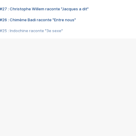
#27 : Christophe Willem raconte "Jacques a dit"
#26 : Chimène Badi raconte "Entre nous"
#25 : Indochine raconte "3e sexe"
#24 : Zaho raconte "C'est chelou"
#23 : Patrick Bruel raconte "Au café des délices"
#22 : Kyo raconte "Le chemin"
#21 : Nolwenn Leroy raconte "Cassé"
#20 : Patrick Hernandez raconte "Born to be alive"
#19 : Lorie raconte "Près de moi"
#18 : Michael Jones raconte "A nos actes manqués" (avec Jean-Jacque
#17 : Khaled raconte "Aïcha"
#16 : Corneille raconte "Parce qu'on vient de loin"