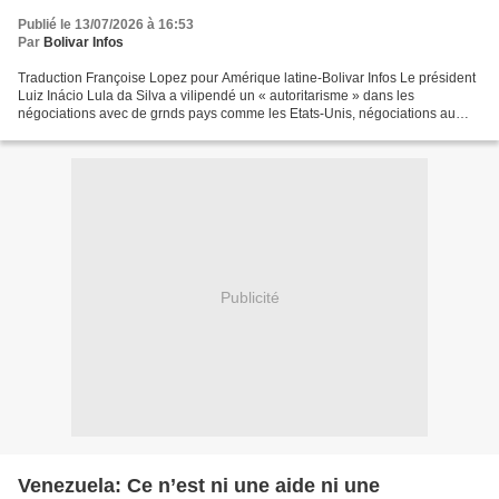
Publié le 13/07/2026 à 16:53
Par
Bolivar Infos
Traduction Françoise Lopez pour Amérique latine-Bolivar Infos Le président
Luiz Inácio Lula da Silva a vilipendé un « autoritarisme » dans les
négociations avec de grnds pays comme les Etats-Unis, négociations au
cours desquelles l’un impose sa volonté...
Publicité
Venezuela: Ce n’est ni une aide ni une