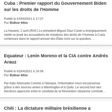
Cuba : Premier rapport du Gouvernement Biden
sur les droits de l'Homme
Publié le 03/04/2021 à 17:27
Par
Bolivar Infos
La Havane, 2 avril (RHC) Le président Miguel Díaz-Canel a énergiquement
rejeté ce jeudi les accusations de violations des droits de l’Homme à Cuba
contenues dans le rapport annuel des États-Unis sur la question.
«Accusation scandaleuse, immorale et mensongère...
Equateur : Lenín Moreno et la CIA contre Andrés
Arauz
Publié le 02/04/2021 à 16:58
Par
Bolivar Infos
Par Katu Arkonada Comme à l'époque, l'information nous est parvenue
grâce à des sources amies à Washington et à Quito. Le second tour des
élections approche entre le candidat de la Révolution citoyenne corréiste
Arauz et le banquier Lasso et les choses...
Chili : La dictature militaire brésilienne a