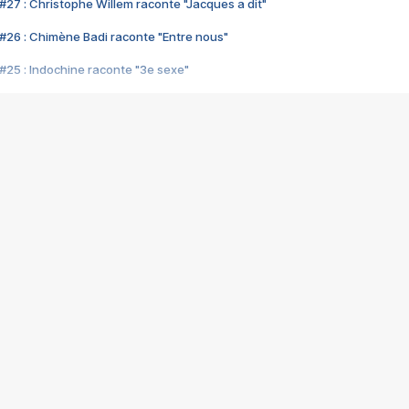
#27 : Christophe Willem raconte "Jacques a dit"
#26 : Chimène Badi raconte "Entre nous"
#25 : Indochine raconte "3e sexe"
#24 : Zaho raconte "C'est chelou"
#23 : Patrick Bruel raconte "Au café des délices"
#22 : Kyo raconte "Le chemin"
#21 : Nolwenn Leroy raconte "Cassé"
#20 : Patrick Hernandez raconte "Born to be alive"
#19 : Lorie raconte "Près de moi"
#18 : Michael Jones raconte "A nos actes manqués" (avec Jean-Jacque
#17 : Khaled raconte "Aïcha"
#16 : Corneille raconte "Parce qu'on vient de loin"
#15 : Indochine raconte "L'aventurier"