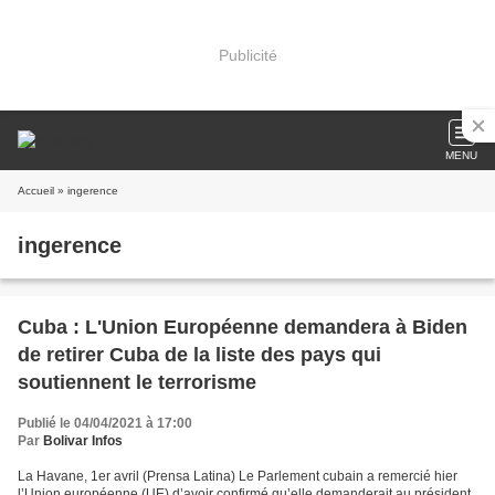
Publicité
MENU
Accueil
» ingerence
ingerence
Cuba : L'Union Européenne demandera à Biden
de retirer Cuba de la liste des pays qui
soutiennent le terrorisme
Publié le 04/04/2021 à 17:00
Par
Bolivar Infos
La Havane, 1er avril (Prensa Latina) Le Parlement cubain a remercié hier
l’Union européenne (UE) d’avoir confirmé qu’elle demanderait au président