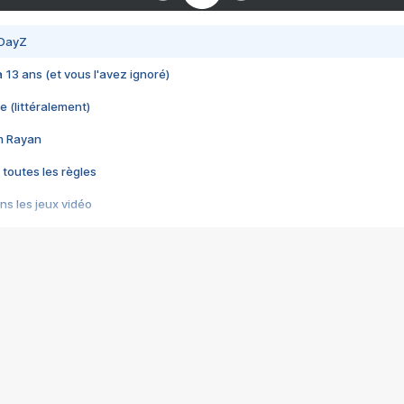
 DayZ
 a 13 ans (et vous l'avez ignoré)
e (littéralement)
im Rayan
 toutes les règles
s les jeux vidéo
us choquant de Rockstar ? - Le scandale BULLY
e plus moche de Steam
du RÊVE tourne au CAUCHEMAR
pendant 8 heures
it… à tort
umiliés par un jeu vidéo