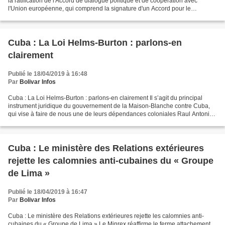
la ratification de l'Accord de dialogue politique et de coopération avec
l'Union européenne, qui comprend la signature d'un Accord pour le
développement durable pour un montant de...
Cuba : La Loi Helms-Burton : parlons-en
clairement
Publié le 18/04/2019 à 16:48
Par
Bolivar Infos
Cuba : La Loi Helms-Burton : parlons-en clairement Il s’agit du principal
instrument juridique du gouvernement de la Maison-Blanche contre Cuba,
qui vise à faire de nous une de leurs dépendances coloniales Raul Antonio
Capote17 avril 2019 12:04:21 La...
Cuba : Le ministère des Relations extérieures
rejette les calomnies anti-cubaines du « Groupe
de Lima »
Publié le 18/04/2019 à 16:47
Par
Bolivar Infos
Cuba : Le ministère des Relations extérieures rejette les calomnies anti-
cubaines du « Groupe de Lima » Le Minrex réaffirme le ferme attachement