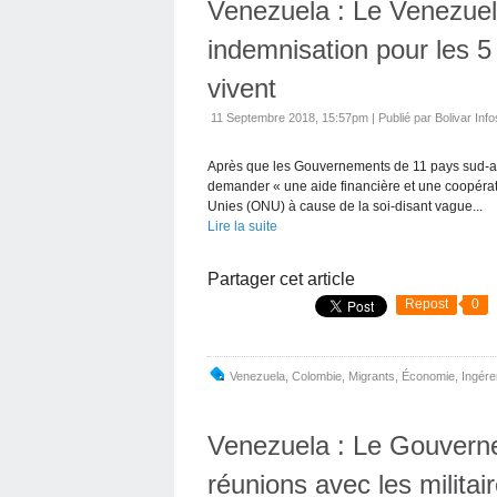
Venezuela : Le Venezue
indemnisation pour les 
vivent
11 Septembre 2018, 15:57pm
|
Publié par Bolivar Info
Après que les Gouvernements de 11 pays sud-amé
demander « une aide financière et une coopérati
Unies (ONU) à cause de la soi-disant vague...
Lire la suite
Partager cet article
Repost
0
Venezuela
,
Colombie
,
Migrants
,
Économie
,
Ingér
Venezuela : Le Gouvern
réunions avec les militai