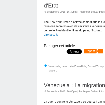
d'Etat
9 Septembre 2018, 16:32pm
|
Publié par Bolivar Infos
The New York Times a affirmé samedi que le G
réunions secrètes avec des militaires vénézuélie
contre le Président légitime du pays, Nicolás...
Lire la suite
Partager cet article
Repost
0
Venezuela
,
Venezuela-Etats-Unis
,
Donald Trump
Maduro
Venezuela : La migration
8 Septembre 2018, 16:00pm
|
Publié par Bolivar Infos
La guerre contre le Venezuela se poursuit par to