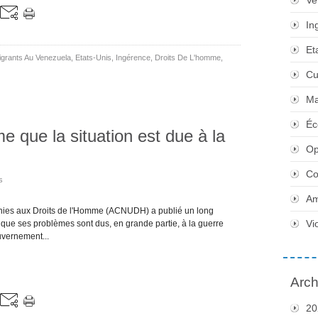
Ve
In
Et
grants Au Venezuela
,
Etats-Unis
,
Ingérence
,
Droits De L'homme
,
Cu
Ma
Éc
e que la situation est due à la
Op
Co
s
Am
ies aux Droits de l'Homme (ACNUDH) a publié un long
Vi
 que ses problèmes sont dus, en grande partie, à la guerre
uvernement...
Arch
20