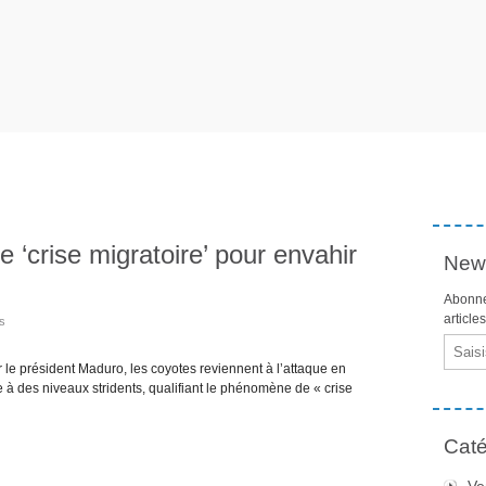
 ‘crise migratoire’ pour envahir
News
Abonne
article
os
Email
e président Maduro, les coyotes reviennent à l’attaque en
 à des niveaux stridents, qualifiant le phénomène de « crise
Caté