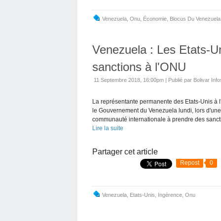
Venezuela
,
Onu
,
Économie
,
Blocus Du Venezuela
Venezuela : Les Etats-U
sanctions à l'ONU
11 Septembre 2018, 16:00pm
|
Publié par Bolivar Info
La représentante permanente des Etats-Unis à l
le Gouvernement du Venezuela lundi, lors d'une 
communauté internationale à prendre des sancti
Lire la suite
Partager cet article
Repost
0
Venezuela
,
Etats-Unis
,
Ingérence
,
Onu