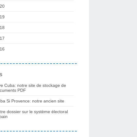
20
19
18
17
16
s
ve Cuba: notre site de stockage de
cuments PDF
ba Si Provence: notre ancien site
tre dossier sur le système électoral
bain