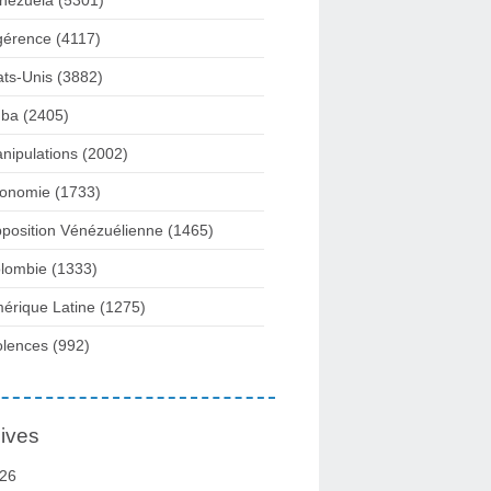
nezuela
(5301)
gérence
(4117)
ats-Unis
(3882)
ba
(2405)
nipulations
(2002)
onomie
(1733)
position Vénézuélienne
(1465)
lombie
(1333)
érique Latine
(1275)
olences
(992)
ives
26