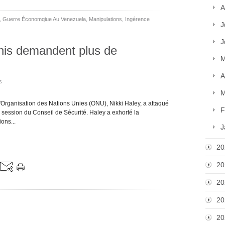
A
,
Guerre Économqiue Au Venezuela
,
Manipulations
,
Ingérence
J
J
nis demandent plus de
M
A
s
M
'Organisation des Nations Unies (ONU), Nikki Haley, a attaqué
F
session du Conseil de Sécurité. Haley a exhorté la
ons...
J
20
20
20
20
20