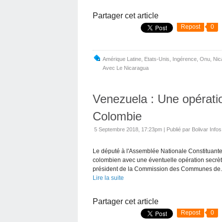
Partager cet article
Repost
0
Amérique Latine
,
Etats-Unis
,
Ingérence
,
Onu
,
Nic
Avec Le Nicaragua
Venezuela : Une opération
Colombie
5 Septembre 2018, 17:23pm
|
Publié par Bolivar Infos
Le député à l'Assemblée Nationale Constituant
colombien avec une éventuelle opération secrète
président de la Commission des Communes de.
Lire la suite
Partager cet article
Repost
0