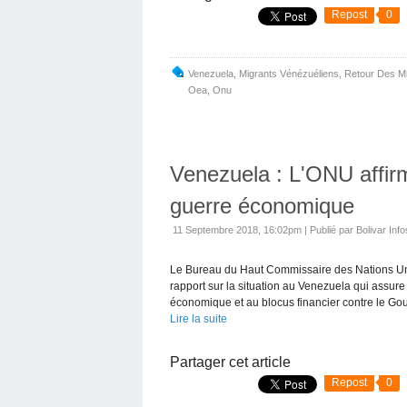
Repost
0
Venezuela
,
Migrants Vénézuéliens
,
Retour Des Mi
Oea
,
Onu
Venezuela : L'ONU affirm
guerre économique
11 Septembre 2018, 16:02pm
|
Publié par Bolivar Info
Le Bureau du Haut Commissaire des Nations Un
rapport sur la situation au Venezuela qui assure
économique et au blocus financier contre le Go
Lire la suite
Partager cet article
Repost
0