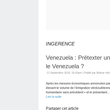
INGERENCE
Venezuela : Prétexter une
le Venezuela ?
12 Septembre 2018, 16:42pm
|
Publié par Bolivar Inf
Après les mesures économiques annoncées par l
élevant le volume de l’émigration vénézuélienne
humanitaire sans précédent » et le présentant...
Lire la suite
Partager cet article