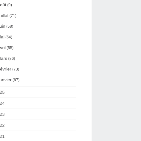
oût
(9)
uillet
(71)
uin
(58)
ai
(64)
vril
(55)
ars
(86)
évrier
(73)
anvier
(87)
25
24
23
22
21