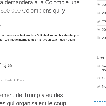
la demandera à la Colombie une
20
5 600 000 Colombiens qui y
20
20
s
20
ricains se soient réunis à Quito le 4 septembre dernier pour
20
on technique internationale » à l'Organisation des Nations
Lien
Vi
do
Cu
ence
,
Droits De L'homme
No
cu
ement de Trump a eu des
res qui organisaient le coup