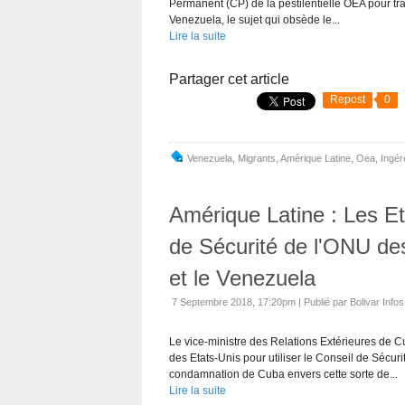
Permanent (CP) de la pestilentielle OEA pour tra
Venezuela, le sujet qui obsède le...
Lire la suite
Partager cet article
Repost
0
Venezuela
,
Migrants
,
Amérique Latine
,
Oea
,
Ingé
Amérique Latine : Les E
de Sécurité de l'ONU de
et le Venezuela
7 Septembre 2018, 17:20pm
|
Publié par Bolivar Infos
Le vice-ministre des Relations Extérieures de C
des Etats-Unis pour utiliser le Conseil de Sécur
condamnation de Cuba envers cette sorte de...
Lire la suite