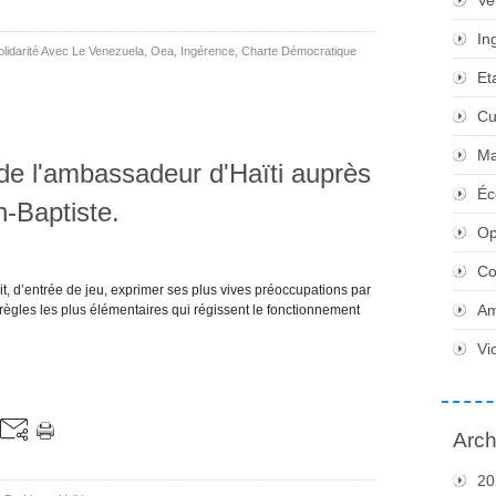
Ve
In
olidarité Avec Le Venezuela
,
Oea
,
Ingérence
,
Charte Démocratique
Et
Cu
Ma
de l'ambassadeur d'Haïti auprès
Éc
-Baptiste.
Op
Co
t, d’entrée de jeu, exprimer ses plus vives préoccupations par
Am
 règles les plus élémentaires qui régissent le fonctionnement
Vi
Arch
20