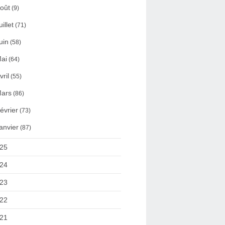
oût
(9)
uillet
(71)
uin
(58)
ai
(64)
vril
(55)
ars
(86)
évrier
(73)
anvier
(87)
25
24
23
22
21