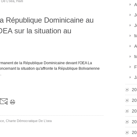
 De L'oea
,
Haïti
A
J
 la République Dominicaine au
J
EA sur la situation au
M
A
M
rmanent de la République Dominicaine devant l'OEA La
F
ncernant la situation qu'affronte la République Bolivarienne
.
J
20
20
20
nce
,
Charte Démocratique De L'oea
20
20