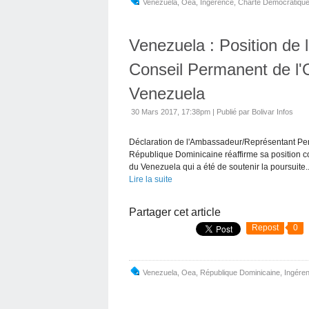
Venezuela
,
Oea
,
Ingérence
,
Charte Démocratique
Venezuela : Position de
Conseil Permanent de l'O
Venezuela
30 Mars 2017, 17:38pm
|
Publié par Bolivar Infos
Déclaration de l'Ambassadeur/Représentant Pe
République Dominicaine réaffirme sa position co
du Venezuela qui a été de soutenir la poursuite..
Lire la suite
Partager cet article
Repost
0
Venezuela
,
Oea
,
République Dominicaine
,
Ingére