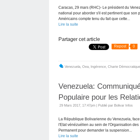
Caracas, 29 mars (RHC)- Le président du Vene
national pour aborder s'il est pertinent que son
Américains compte tenu du fait que cette...
Lire la suite
Partager cet article
Repost
0
Venezuela
,
Oea
,
Ingérence
,
Charte Démocratique
Venezuela: Communiqué 
Populaire pour les Relat
29 Mars 2017, 17:47pm
|
Publié par Bolivar Infos
La République Bolivarienne du Venezuela, face 
l'Etat vénézuélien au sein de l'Organisation des
Permanent pour demander la suspension...
Lire la suite