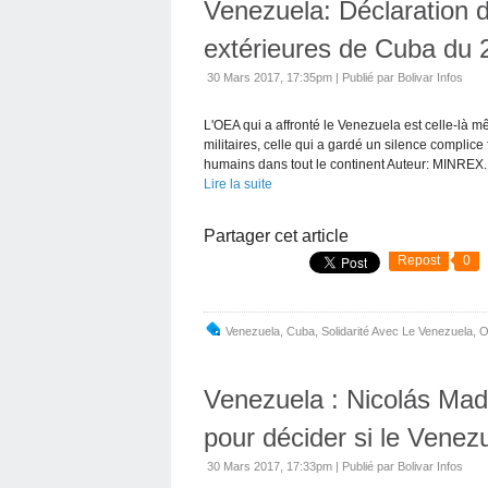
Venezuela: Déclaration d
extérieures de Cuba du
30 Mars 2017, 17:35pm
|
Publié par Bolivar Infos
L'OEA qui a affronté le Venezuela est celle-là m
militaires, celle qui a gardé un silence complice
humains dans tout le continent Auteur: MINREX..
Lire la suite
Partager cet article
Repost
0
Venezuela
,
Cuba
,
Solidarité Avec Le Venezuela
,
O
Venezuela : Nicolás Mad
pour décider si le Venez
30 Mars 2017, 17:33pm
|
Publié par Bolivar Infos