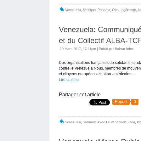
Venezuela
,
Mexique
,
Panama
,
Oea
,
Ingérence
,
N
Venezuela: Communiqué d
et du Collectif ALBA-TC
29 Mars 2017, 17:41pm
|
Publié par Bolivar Infos
Des organisations françaises de solidarité cond
contre le Venezuela Nous, membres de mouvement
et citoyens européens et latino-américains...
Lire la suite
Partager cet article
Repost
0
Venezuela
,
Solidarité Avec Le Venezuela
,
Oea
,
In