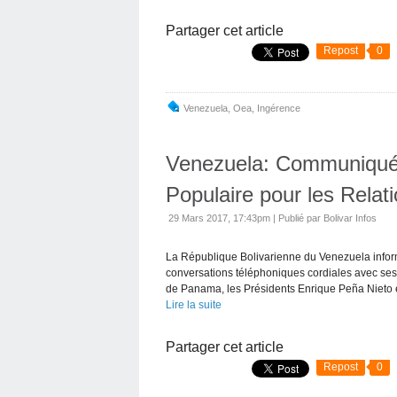
Partager cet article
Repost
0
Venezuela
,
Oea
,
Ingérence
Venezuela: Communiqué 
Populaire pour les Relat
29 Mars 2017, 17:43pm
|
Publié par Bolivar Infos
La République Bolivarienne du Venezuela infor
conversations téléphoniques cordiales avec se
de Panama, les Présidents Enrique Peña Nieto e
Lire la suite
Partager cet article
Repost
0