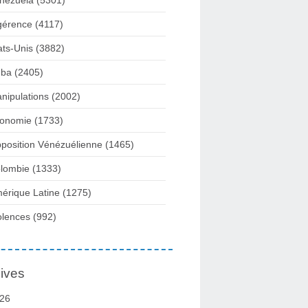
nezuela
(5301)
gérence
(4117)
ats-Unis
(3882)
ba
(2405)
nipulations
(2002)
onomie
(1733)
position Vénézuélienne
(1465)
lombie
(1333)
érique Latine
(1275)
olences
(992)
ives
26