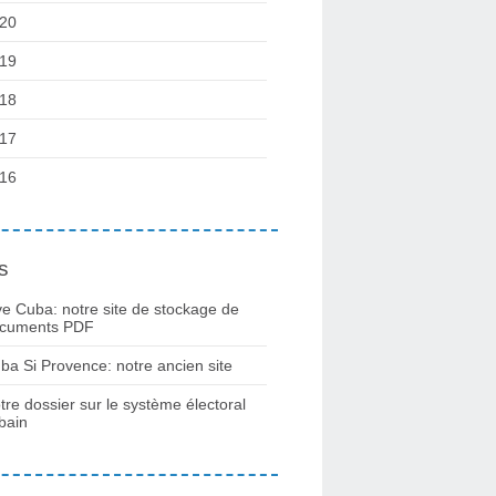
20
19
18
17
16
s
ve Cuba: notre site de stockage de
cuments PDF
ba Si Provence: notre ancien site
tre dossier sur le système électoral
bain