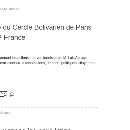
icolas Maduro
u Cercle Bolivarien de Paris
P France
amnent les actions interventionnistes de M. Luis Almagro
s sociaux, d’associations, de partis politiques, citoyennes
gérence