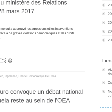
u ministère des Relations
20
 28 mars 2017
20
20
ême qui a approuvé les agressions et les interventions
20
 face à de graves violations démocratiques et des droits
.
20
Lien
Vi
do
ea
,
Ingérence
,
Charte Démocratique De L'oea
Cu
uro convoque un débat national
No
cu
uela reste au sein de l'OEA