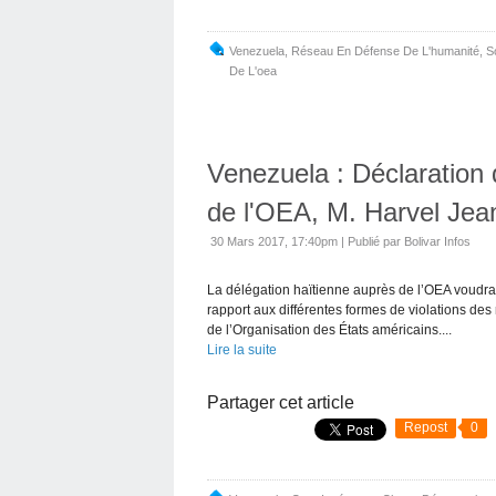
Venezuela
,
Réseau En Défense De L'humanité
,
S
De L'oea
Venezuela : Déclaration 
de l'OEA, M. Harvel Jean
30 Mars 2017, 17:40pm
|
Publié par Bolivar Infos
La délégation haïtienne auprès de l’OEA voudrai
rapport aux différentes formes de violations des
de l’Organisation des États américains....
Lire la suite
Partager cet article
Repost
0