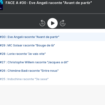
FACE A #30 : Eve Angeli raconte "Avant de partir"
#30 : Eve Angeli raconte "Avant de partir"
#29 : MC Solaar raconte "Bouge de là"
28 : Lorie raconte "Je vais vite"
#27 : Christophe Willem raconte "Jacques a dit"
#26 : Chimène Badi raconte "Entre nous"
#25 : Indochine raconte "3e sexe"
#24 : Zaho raconte "C'est chelou"
#23 : Patrick Bruel raconte "Au café des délices"
#22 : Kyo raconte "Le chemin"