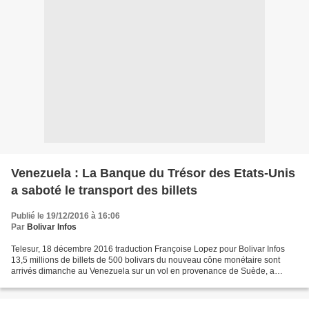
Venezuela : La Banque du Trésor des Etats-Unis
a saboté le transport des billets
Publié le 19/12/2016 à 16:06
Par
Bolivar Infos
Telesur, 18 décembre 2016 traduction Françoise Lopez pour Bolivar Infos
13,5 millions de billets de 500 bolivars du nouveau cône monétaire sont
arrivés dimanche au Venezuela sur un vol en provenance de Suède, a
indiqué le vice-président de la Banque Centrale...