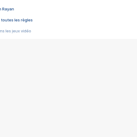
im Rayan
 toutes les règles
s les jeux vidéo
us choquant de Rockstar ? - Le scandale BULLY
e plus moche de Steam
du RÊVE tourne au CAUCHEMAR
pendant 8 heures
it… à tort
umiliés par un jeu vidéo
ire - Final Fantasy 8
ti un empire - Age of Empires
story DOFUS