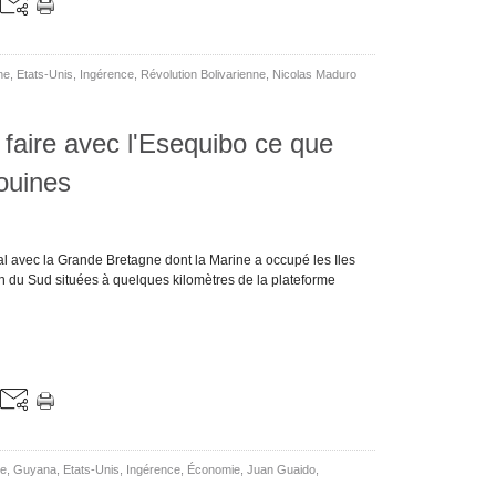
ne
,
Etats-Unis
,
Ingérence
,
Révolution Bolivarienne
,
Nicolas Maduro
faire avec l'Esequibo ce que
louines
rial avec la Grande Bretagne dont la Marine a occupé les Iles
h du Sud situées à quelques kilomètres de la plateforme
le
,
Guyana
,
Etats-Unis
,
Ingérence
,
Économie
,
Juan Guaido
,