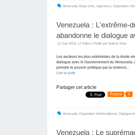
Venezuela
,
Etats-Unis
,
Ingérence
,
Opposition Vé
Venezuela : L'extrême-d
abandonne le dialogue 
13 Juin 2019, 17:44pm
|
Publié par Bolivar Infos
Les secteurs les plus extrémistes de la droite 
dialogue avec le Gouvernement du Venezuela, diri
prendre le pouvoir politique par la violence...
Lire la suite
Partager cet article
Repost
0
Venezuela
,
Opposition Vénézuélienne
,
Dialogue A
Venezuela : Le suprémac