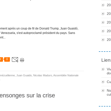
20
20
20
tement après un coup de fil de Donald Trump, Juan Guaidó,
20
u Venezuela, s'est autoproclamé président du pays. Sans
nt...
20
t
0
Lien
Vi
do
énézuélienne
,
Juan Guaido
,
Nicolas Maduro
,
Assemblée Nationale
e
Cu
No
ensonges sur la crise
cu