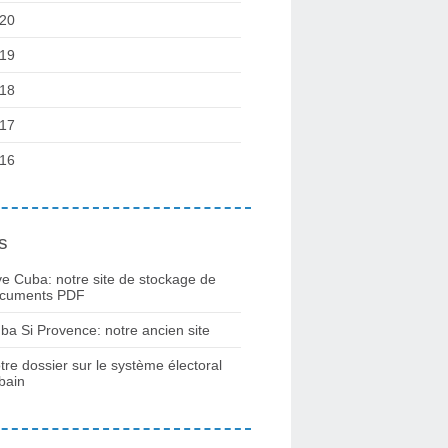
20
19
18
17
16
s
ve Cuba: notre site de stockage de
cuments PDF
ba Si Provence: notre ancien site
tre dossier sur le système électoral
bain