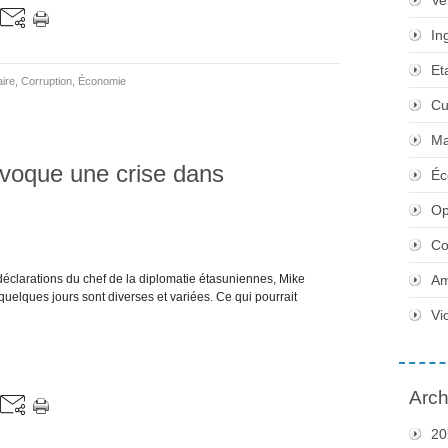
Ve
In
Et
ire
,
Corruption
,
Économie
Cu
Ma
voque une crise dans
Éc
Op
Co
 déclarations du chef de la diplomatie étasuniennes, Mike
Am
uelques jours sont diverses et variées. Ce qui pourrait
Vi
Arch
20