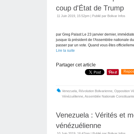
coup d'État de Trump
11 Juin 2019, 15:52pm
|
Publié par Bolivar Infos
par Greg Palast Le 23 janvier dernier, immédia
jusque là président de l'Assemblée nationale d
passer par un vote. Quand vous êtes officielleme
Lire la suite
Partager cet article
Repos
Venezuela
,
Révolution Bolivarienne
,
Opposition V
Vénézuélienne
,
Assemblée Nationale Constituant
Venezuela : Vérités et m
vénézuélienne
10 Juin 2019, 16:47pm
|
Publié par Bolivar Infos