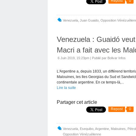
Repost
0
Venezuela
,
Juan Guaido
,
Opposition Vénézuélien
Venezuela : Guaidó veut 
Macri a fait avec les Ma
6 Juin 2019, 15:23pm
|
Publié par Bolivar Infos
L'Argentine a, depuis 1833, un différend territo
Malouines, les Iles Georgias du Sud et Sandwic
continentale argentine. En ce temps-là,...
Lire la suite
Partager cet article
Repost
0
Venezuela
,
Esequibo
,
Argentine
,
Malouines
,
Pétro
Opposition Vénézuélienne