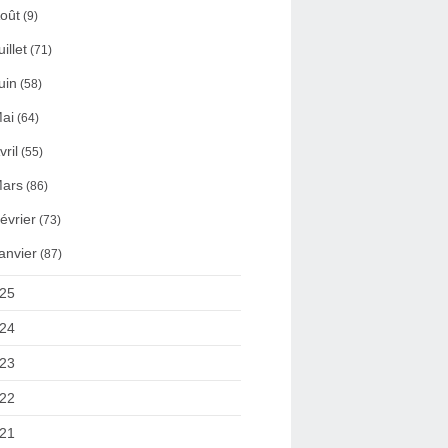
oût
(9)
uillet
(71)
uin
(58)
ai
(64)
vril
(55)
ars
(86)
évrier
(73)
anvier
(87)
25
24
23
22
21