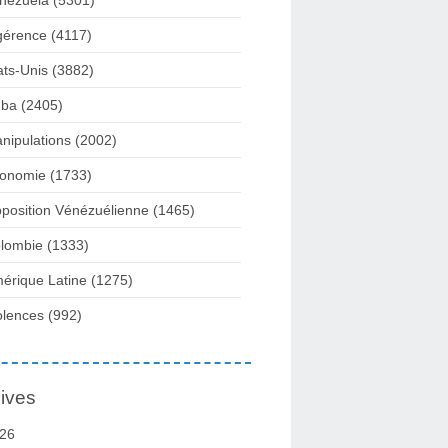
nezuela
(5301)
gérence
(4117)
ats-Unis
(3882)
ba
(2405)
nipulations
(2002)
onomie
(1733)
position Vénézuélienne
(1465)
lombie
(1333)
érique Latine
(1275)
olences
(992)
ives
26