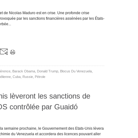
t de Nicolas Maduro est en crise. Une profonde crise
provoquée par les sanctions financières assénées par les États-
rbée...
gérence
,
Barack Obama
,
Donald Trump
,
Blocus Du Venezuela
,
élienne
,
Cuba
,
Russie
,
Pétrole
is lèveront les sanctions de
S contrôlée par Guaidó
 la semaine prochaine, le Gouvernement des Etats-Unis lèvera
rochimie du Venezuela et accordera des licences pouvant aller