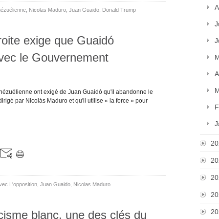
A
nézuélienne
,
Nicolas Maduro
,
Juan Guaido
,
Donald Trump
J
roite exige que Guaidó
J
avec le Gouvernement
M
A
M
vénézuélienne ont exigé de Juan Guaidó qu'il abandonne le
gé par Nicolás Maduro et qu'il utilise « la force » pour
F
J
20
20
20
vec L'opposition
,
Juan Guaido
,
Nicolas Maduro
20
20
isme blanc, une des clés du