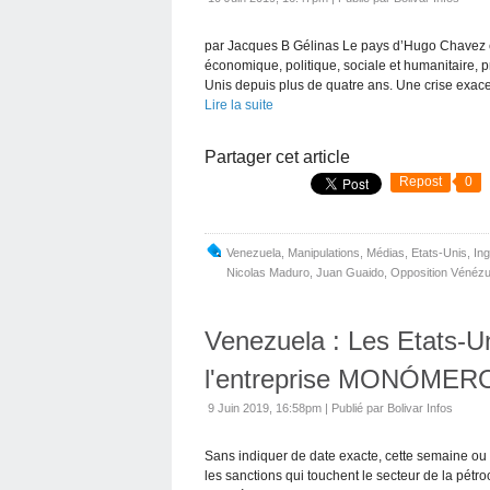
par Jacques B Gélinas Le pays d’Hugo Chavez e
économique, politique, sociale et humanitaire, 
Unis depuis plus de quatre ans. Une crise exace
Lire la suite
Partager cet article
Repost
0
Venezuela
,
Manipulations
,
Médias
,
Etats-Unis
,
In
Nicolas Maduro
,
Juan Guaido
,
Opposition Vénézu
Venezuela : Les Etats-Un
l'entreprise MONÓMERO
9 Juin 2019, 16:58pm
|
Publié par Bolivar Infos
Sans indiquer de date exacte, cette semaine ou
les sanctions qui touchent le secteur de la pét