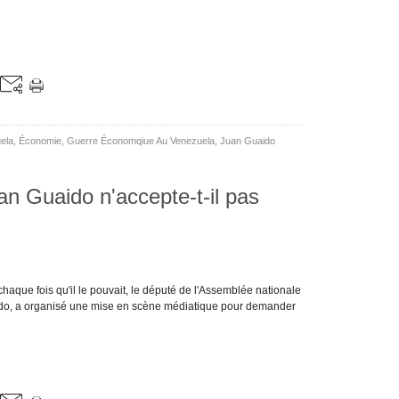
ela
,
Économie
,
Guerre Économqiue Au Venezuela
,
Juan Guaido
n Guaido n'accepte-t-il pas
haque fois qu'il le pouvait, le député de l'Assemblée nationale
ido, a organisé une mise en scène médiatique pour demander