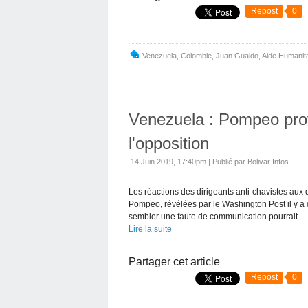
Repost
0
Venezuela
,
Colombie
,
Juan Guaido
,
Aide Humanita
Venezuela : Pompeo pro
l'opposition
14 Juin 2019, 17:40pm
|
Publié par Bolivar Infos
Les réactions des dirigeants anti-chavistes aux
Pompeo, révélées par le Washington Post il y a q
sembler une faute de communication pourrait...
Lire la suite
Partager cet article
Repost
0