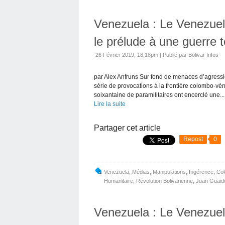
Venezuela : Le Venezuela
le prélude à une guerre t
26 Février 2019, 18:18pm
|
Publié par Bolivar Infos
par Alex Anfruns Sur fond de menaces d’agressi
série de provocations à la frontière colombo-v
soixantaine de paramilitaires ont encerclé une...
Lire la suite
Partager cet article
Repost
0
Venezuela
,
Médias
,
Manipulations
,
Ingérence
,
Col
Humanitaire
,
Révolution Bolivarienne
,
Juan Guaid
Venezuela : Le Venezuela