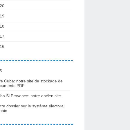
20
19
18
17
16
s
ve Cuba: notre site de stockage de
cuments PDF
ba Si Provence: notre ancien site
tre dossier sur le système électoral
bain