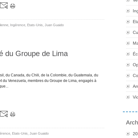
Ve
In
Et
lienne
,
Ingérence
,
Etats-Unis
,
Juan Guaido
Cu
Ma
é du Groupe de Lima
Éc
Op
sil, du Canada, du Chili, de la Colombie, du Guatemala, du
Co
et du Venezuela, membres du Groupe de Lima, engagés à
Am
ue...
Vi
Arch
20
gérence
,
Etats-Unis
,
Juan Guaido