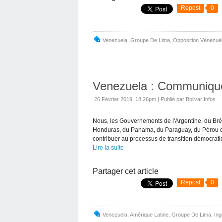
Repost
0
Venezuela
,
Groupe De Lima
,
Opposition Vénézué
Venezuela : Communiqu
26 Février 2019, 18:26pm
|
Publié par Bolivar Infos
Nous, les Gouvernements de l'Argentine, du Bré
Honduras, du Panama, du Paraguay, du Pérou 
contribuer au processus de transition démocratiq
Lire la suite
Partager cet article
Repost
0
Venezuela
,
Amérique Latine
,
Groupe De Lima
,
In