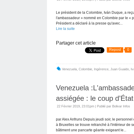
Le président de la Colombie, Iván Duque, a reçu
l'ambassadeur » nommé en Colombie par le « pré
Président a déclaré à la presse qu'avec...
Lire la suite
Partager cet article
Repost
0
Venezuela
,
Colombie
,
Ingérence
,
Juan Guaido
,
I
Venezuela :L'ambassade
assiégée : le coup d’État
22 Février 2019, 23:01pm
|
Publié par Bolivar Infos
par Alex Anfruns Depuis jeudi soir, le personn
à Bruxelles se trouve retranché à l'intérieur de
bâtiment une pancarte géante exigeant le...