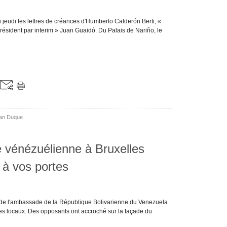
 jeudi les lettres de créances d'Humberto Calderón Berti, «
sident par interim » Juan Guaidó. Du Palais de Nariño, le
van Duque
 vénézuélienne à Bruxelles
 à vos portes
el de l'ambassade de la République Bolivarienne du Venezuela
 ses locaux. Des opposants ont accroché sur la façade du