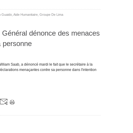
n Guaido
,
Aide Humanitaire
,
Groupe De Lima
r Général dénonce des menaces
a personne
lliam Saab, a dénoncé mardi le fait que le secrétaire à la
 déclarations menaçantes contre sa personne dans l'intention