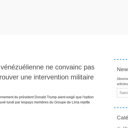
n vénézuélienne ne convainc pas
News
ouver une intervention militaire
Abonne
article
Email
ernement du président Donald Trump aient exigé que l'option
rouvé lundi par lespays membres du Groupe de Lima rejette
Caté