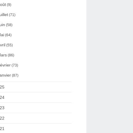
oût
(9)
uillet
(71)
uin
(58)
ai
(64)
vril
(55)
ars
(86)
évrier
(73)
anvier
(87)
25
24
23
22
21