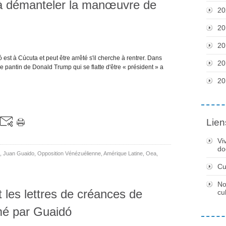
 à démanteler la manœuvre de
20
20
20
st à Cúcuta et peut être arrêté s'il cherche à rentrer. Dans
20
 pantin de Donald Trump qui se flatte d'être « président » a
20
Lien
Vi
do
,
Juan Guaido
,
Opposition Vénézuélienne
,
Amérique Latine
,
Oea
,
Cu
No
 les lettres de créances de
cu
mé par Guaidó