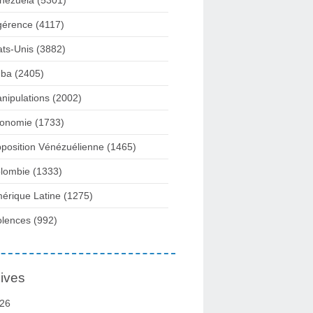
nezuela
(5301)
gérence
(4117)
ats-Unis
(3882)
ba
(2405)
nipulations
(2002)
onomie
(1733)
position Vénézuélienne
(1465)
lombie
(1333)
érique Latine
(1275)
olences
(992)
ives
26