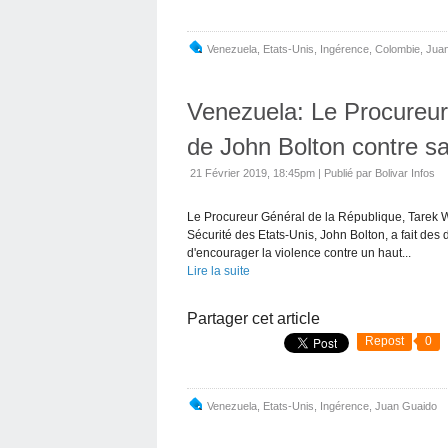
Venezuela
,
Etats-Unis
,
Ingérence
,
Colombie
,
Jua
Venezuela: Le Procureu
de John Bolton contre s
21 Février 2019, 18:45pm
|
Publié par Bolivar Infos
Le Procureur Général de la République, Tarek Wi
Sécurité des Etats-Unis, John Bolton, a fait des
d'encourager la violence contre un haut...
Lire la suite
Partager cet article
Repost
0
Venezuela
,
Etats-Unis
,
Ingérence
,
Juan Guaido