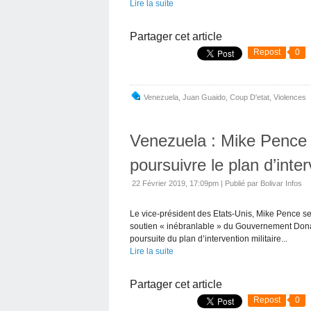
Lire la suite
Partager cet article
Repost
0
Venezuela
,
Juan Guaido
,
Coup D'etat
,
Violences
Venezuela : Mike Pence
poursuivre le plan d’inter
22 Février 2019, 17:09pm
|
Publié par Bolivar Infos
Le vice-président des Etats-Unis, Mike Pence se
soutien « inébranlable » du Gouvernement Don
poursuite du plan d’intervention militaire...
Lire la suite
Partager cet article
Repost
0