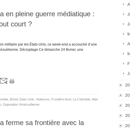
A
 en pleine guerre médiatique :
J
out court ?
J
M
A
on militaire par les États-Unis, ce week-end a accouché d’une
énézuélienne. Décryptage Ce dimanche 24 février, une
M
F
J
20
20
ombie
,
Brésil
,
Etats-Unis
,
Violences
,
Frontière Avec La Colombie
,
Aide
o
,
Opposition Vénézuélienne
20
20
 ferme sa frontière avec la
20