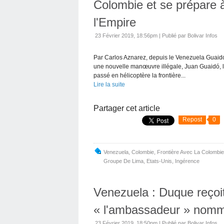
Colombie et se prépare
l'Empire
23 Février 2019, 18:56pm
|
Publié par Bolivar Infos
Par Carlos Aznarez, depuis le Venezuela Guaidó e
une nouvelle manœuvre illégale, Juan Guaidó, le
passé en hélicoptère la frontière...
Lire la suite
Partager cet article
Repost
0
Venezuela
,
Colombie
,
Frontière Avec La Colombie
Groupe De Lima
,
Etats-Unis
,
Ingérence
Venezuela : Duque reçoit
« l'ambassadeur » nom
23 Février 2019, 18:50pm
|
Publié par Bolivar Infos