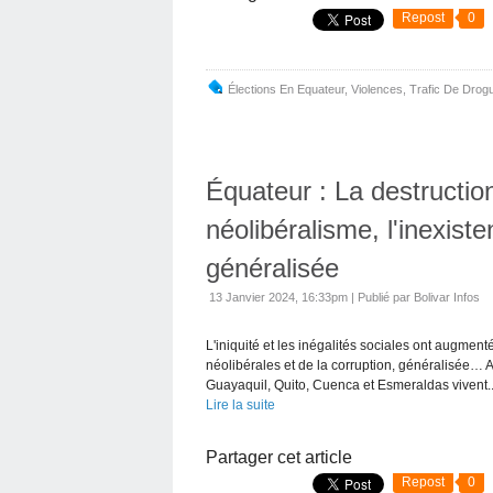
Repost
0
Élections En Equateur
,
Violences
,
Trafic De Drog
Équateur : La destruction
néolibéralisme, l'inexiste
généralisée
13 Janvier 2024, 16:33pm
|
Publié par Bolivar Infos
L'iniquité et les inégalités sociales ont augmen
néolibérales et de la corruption, généralisée… 
Guayaquil, Quito, Cuenca et Esmeraldas vivent..
Lire la suite
Partager cet article
Repost
0