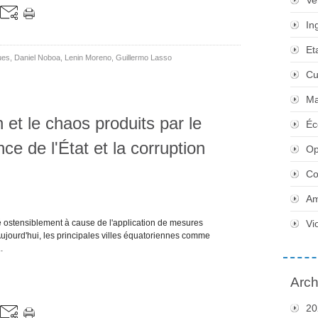
Ve
In
Et
ues
,
Daniel Noboa
,
Lenin Moreno
,
Guillermo Lasso
Cu
Ma
 et le chaos produits par le
Éc
nce de l'État et la corruption
Op
Co
Am
té ostensiblement à cause de l'application de mesures
Vi
Aujourd'hui, les principales villes équatoriennes comme
.
Arch
20