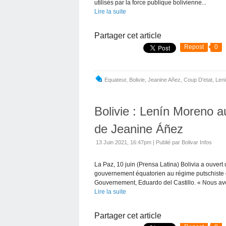
utilisés par la force publique bolivienne...
Lire la suite
Partager cet article
Repost
0
Equateur
,
Bolivie
,
Jeanine Añez
,
Coup D'etat
,
Len
Bolivie : Lenín Moreno a
de Jeanine Áñez
13 Juin 2021, 16:47pm
|
Publié par Bolivar Infos
La Paz, 10 juin (Prensa Latina) Bolivia a ouver
gouvernement équatorien au régime putschiste d
Gouvernement, Eduardo del Castillo. « Nous avo
Lire la suite
Partager cet article