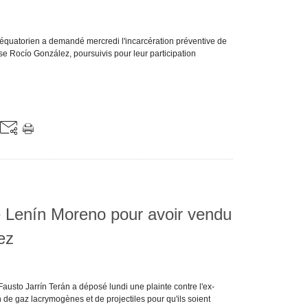
 équatorien a demandé mercredi l'incarcération préventive de
e Rocío González, poursuivis pour leur participation
e Lenín Moreno pour avoir vendu
ez
usto Jarrín Terán a déposé lundi une plainte contre l'ex-
n de gaz lacrymogènes et de projectiles pour qu'ils soient