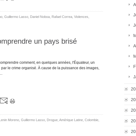
A
J
no
,
Guillermo Lasso
,
Daniel Noboa
,
Rafael Correa
,
Violences
,
J
M
comprendre un pays brisé
A
M
comprendre comment, en quelques années, l'Équateur, un
F
é par le crime organisé. À cause de la puissance des images,
..
J
20
20
20
Lenin Moreno
,
Guillermo Lasso
,
Drogue
,
Amérique Latine
,
Colombie
,
20
20