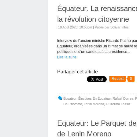
Équateur. La renaissance
la révolution citoyenne
18 Août 2023, 18:53pm
|
Publié par Bolivar Infos
Interview de l'ancien ministre Ricardo Patiño par
Équateur, organisées dans un climat de haute te
politiques et d'un candidat à la présidence...
Lire la suite
Partager cet article
Repost
0
Equateur
,
Élections En Equateur
,
Rafael Correa
,
R
De L'homme
,
Lenin Moreno
,
Guillermo Lasso
Equateur: Le Parquet de
de Lenin Moreno