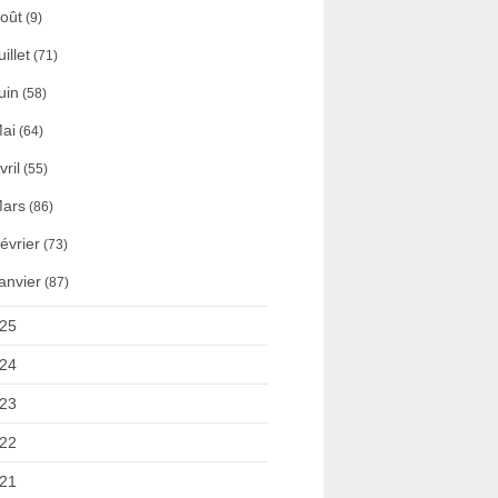
oût
(9)
uillet
(71)
uin
(58)
ai
(64)
vril
(55)
ars
(86)
évrier
(73)
anvier
(87)
25
24
23
22
21