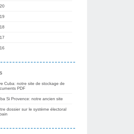
20
19
18
17
16
s
ve Cuba: notre site de stockage de
cuments PDF
ba Si Provence: notre ancien site
tre dossier sur le système électoral
bain