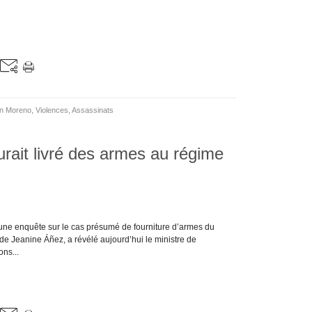
in Moreno
,
Violences
,
Assassinats
urait livré des armes au régime
t une enquête sur le cas présumé de fourniture d’armes du
e Jeanine Áñez, a révélé aujourd’hui le ministre de
ns...