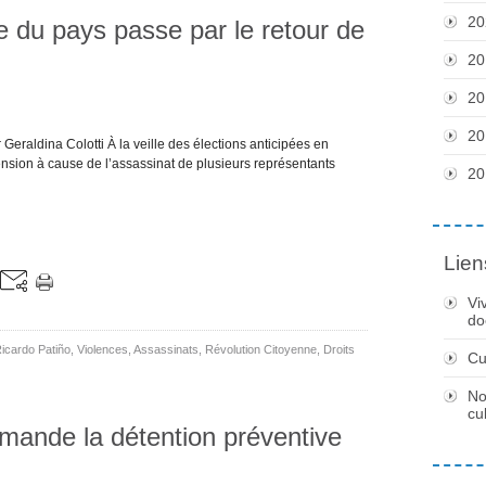
20
 du pays passe par le retour de
20
20
20
 Geraldina Colotti À la veille des élections anticipées en
nsion à cause de l’assassinat de plusieurs représentants
20
Lien
Vi
do
icardo Patiño
,
Violences
,
Assassinats
,
Révolution Citoyenne
,
Droits
Cu
No
cu
mande la détention préventive