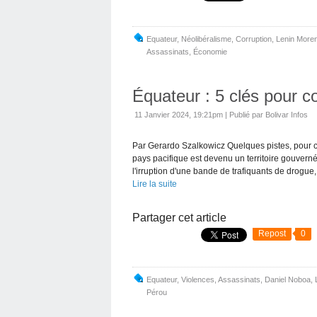
Equateur
,
Néolibéralisme
,
Corruption
,
Lenin More
Assassinats
,
Économie
Équateur : 5 clés pour 
11 Janvier 2024, 19:21pm
|
Publié par Bolivar Infos
Par Gerardo Szalkowicz Quelques pistes, pour 
pays pacifique est devenu un territoire gouvern
l'irruption d'une bande de trafiquants de drogue,.
Lire la suite
Partager cet article
Repost
0
Equateur
,
Violences
,
Assassinats
,
Daniel Noboa
,
Pérou