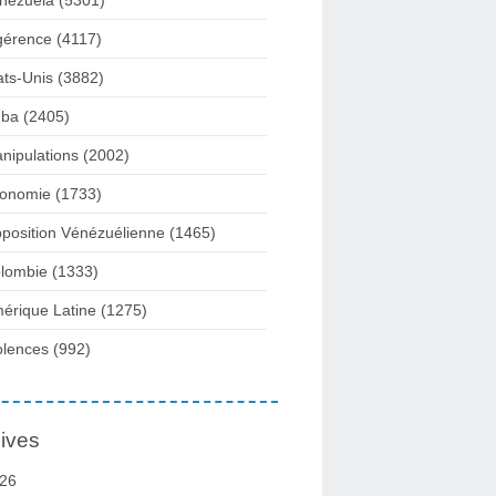
nezuela
(5301)
gérence
(4117)
ats-Unis
(3882)
ba
(2405)
nipulations
(2002)
onomie
(1733)
position Vénézuélienne
(1465)
lombie
(1333)
érique Latine
(1275)
olences
(992)
ives
26