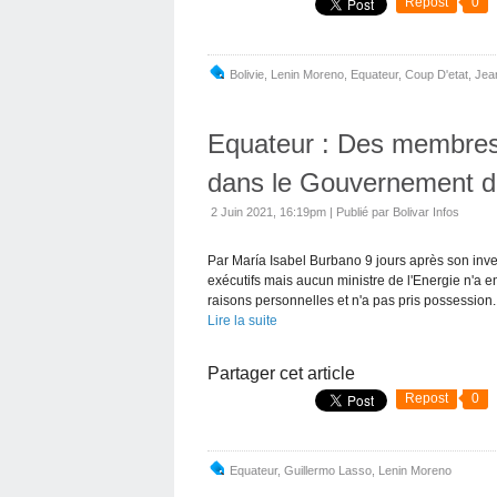
Repost
0
Bolivie
,
Lenin Moreno
,
Equateur
,
Coup D'etat
,
Jea
Equateur : Des membre
dans le Gouvernement d
2 Juin 2021, 16:19pm
|
Publié par Bolivar Infos
Par María Isabel Burbano 9 jours après son inves
exécutifs mais aucun ministre de l'Energie n'a 
raisons personnelles et n'a pas pris possession..
Lire la suite
Partager cet article
Repost
0
Equateur
,
Guillermo Lasso
,
Lenin Moreno