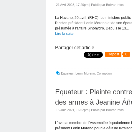
21 Avril 2023, 17:20pm
|
Publié par Bolivar Infos
La Havane, 20 avril, (RHC)- Le ministère public
l'ancien président Lenin Moreno et de son épous
présumée à l'affaire Sinohydro. Depuis le 13...
Lire la suite
Partager cet article
Repost
0
Equateur
,
Lenin Moreno
,
Corruption
Equateur : Plainte contr
des armes à Jeanine Áñ
15 Juin 2021, 16:52pm
|
Publié par Bolivar Infos
L'avocat membre de l'Assemblée équatorienne Fa
président Lenín Moreno pour le délit de livraiso