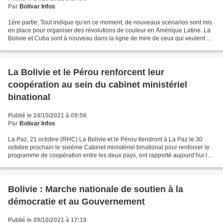
Par
Bolivar Infos
1ère partie: Tout indique qu’en ce moment, de nouveaux scénarios sont mis
en place pour organiser des révolutions de couleur en Amérique Latine. La
Bolivie et Cuba sont à nouveau dans la ligne de mire de ceux qui veulent un
changement de régime dans ces...
La Bolivie et le Pérou renforcent leur
coopération au sein du cabinet ministériel
binational
Publié le 24/10/2021 à 09:56
Par
Bolivar Infos
La Paz, 21 octobre (RHC) La Bolivie et le Pérou tiendront à La Paz le 30
octobre prochain le sixième Cabinet ministériel binational pour renforcer le
programme de coopération entre les deux pays, ont rapporté aujourd’hui les
médias. La participation au...
Bolivie : Marche nationale de soutien à la
démocratie et au Gouvernement
Publié le 09/10/2021 à 17:19