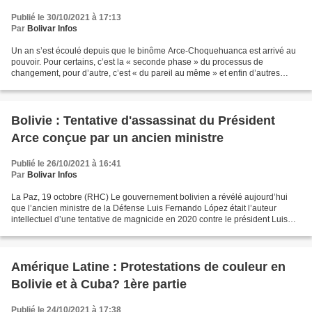
Publié le 30/10/2021 à 17:13
Par
Bolivar Infos
Un an s’est écoulé depuis que le binôme Arce-Choquehuanca est arrivé au
pouvoir. Pour certains, c’est la « seconde phase » du processus de
changement, pour d’autre, c’est « du pareil au même » et enfin d’autres
pensent que c’est l’occasion de revenir...
Bolivie : Tentative d'assassinat du Président
Arce conçue par un ancien ministre
Publié le 26/10/2021 à 16:41
Par
Bolivar Infos
La Paz, 19 octobre (RHC) Le gouvernement bolivien a révélé aujourd’hui
que l’ancien ministre de la Défense Luis Fernando López était l’auteur
intellectuel d’une tentative de magnicide en 2020 contre le président Luis
Arce. Des preuves audio divulguées...
Amérique Latine : Protestations de couleur en
Bolivie et à Cuba? 1ère partie
Publié le 24/10/2021 à 17:38