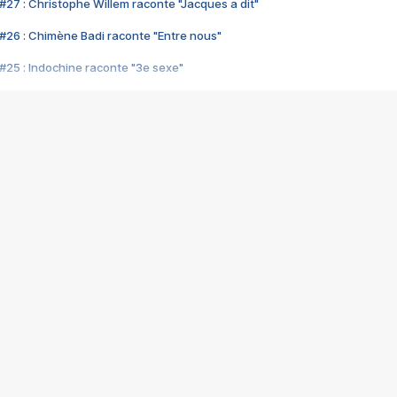
#27 : Christophe Willem raconte "Jacques a dit"
#26 : Chimène Badi raconte "Entre nous"
#25 : Indochine raconte "3e sexe"
#24 : Zaho raconte "C'est chelou"
#23 : Patrick Bruel raconte "Au café des délices"
#22 : Kyo raconte "Le chemin"
#21 : Nolwenn Leroy raconte "Cassé"
#20 : Patrick Hernandez raconte "Born to be alive"
#19 : Lorie raconte "Près de moi"
#18 : Michael Jones raconte "A nos actes manqués" (avec Jean-Jacque
#17 : Khaled raconte "Aïcha"
#16 : Corneille raconte "Parce qu'on vient de loin"
#15 : Indochine raconte "L'aventurier"