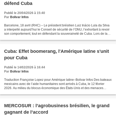
défend Cuba
Publié le 20/04/2026 à 15:40
Par
Bolivar Infos
Barcelone, 18 avril (RHC) – Le président brésilien Luiz Inácio Lula da Silva
a interpellé aujourd’hui le Conseil de sécurité de l’ONU, l’exhortant à revoir
son comportement, tout en défendant la souveraineté de Cuba. Lors de la
clôture du IVe Sommet pour...
Cuba: Effet boomerang, l'Amérique latine s'unit
pour Cuba
Publié le 14/02/2026 à 16:44
Par
Bolivar Infos
Traduction Françoise Lopez pour Amérique latine–Bolivar Infos Des bateaux
mexicains avec de l’aide humanitaires sont arrivés à Cuba, le 12 février
2026. Au milieu du blocus économique des États-Unis et des menaces
envers ceux qui l’aident, les pays d'Amérique...
MERCOSUR : l’agrobusiness brésilien, le grand
gagnant de l’accord