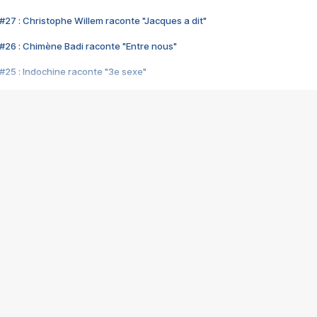
#27 : Christophe Willem raconte "Jacques a dit"
#26 : Chimène Badi raconte "Entre nous"
#25 : Indochine raconte "3e sexe"
#24 : Zaho raconte "C'est chelou"
#23 : Patrick Bruel raconte "Au café des délices"
#22 : Kyo raconte "Le chemin"
#21 : Nolwenn Leroy raconte "Cassé"
#20 : Patrick Hernandez raconte "Born to be alive"
#19 : Lorie raconte "Près de moi"
#18 : Michael Jones raconte "A nos actes manqués" (avec Jean-Jacque
#17 : Khaled raconte "Aïcha"
#16 : Corneille raconte "Parce qu'on vient de loin"