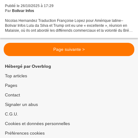
Publié le 26/10/2025 à 17:29
Par
Bolivar Infos
Nicolas Hernandez Traduction Françoise Lopez pour Amérique latine–
Bolivar Infos Lula da Silva et Trump ont eu une « excellente », réunion en
Malaisie, où ils ont abordé les différends commerciaux et la volonté du Brésil
d'agir, en tant que faciliteur...
Page suivante >
Hébergé par Overblog
Top articles
Pages
Contact
Signaler un abus
C.G.U.
Cookies et données personnelles
Préférences cookies