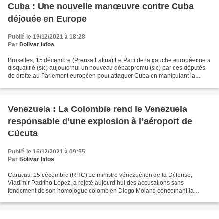
Cuba : Une nouvelle manœuvre contre Cuba
déjouée en Europe
Publié le 19/12/2021 à 18:28
Par
Bolivar Infos
Bruxelles, 15 décembre (Prensa Latina) Le Parti de la gauche européenne a
disqualifié (sic) aujourd’hui un nouveau débat promu (sic) par des députés
de droite au Parlement européen pour attaquer Cuba en manipulant la
question des droits de l’Homme. "Si...
Venezuela : La Colombie rend le Venezuela
responsable d’une explosion à l’aéroport de
Cúcuta
Publié le 16/12/2021 à 09:55
Par
Bolivar Infos
Caracas, 15 décembre (RHC) Le ministre vénézuélien de la Défense,
Vladimir Padrino López, a rejeté aujourd’hui des accusations sans
fondement de son homologue colombien Diego Molano concernant la
responsabilité présumée de ce pays dans l’explosion à l’aéroport...