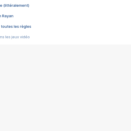
e (littéralement)
im Rayan
 toutes les règles
s les jeux vidéo
us choquant de Rockstar ? - Le scandale BULLY
e plus moche de Steam
du RÊVE tourne au CAUCHEMAR
pendant 8 heures
it… à tort
umiliés par un jeu vidéo
ire - Final Fantasy 8
ti un empire - Age of Empires