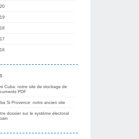
20
19
18
17
16
s
ve Cuba: notre site de stockage de
cuments PDF
ba Si Provence: notre ancien site
tre dossier sur le système électoral
bain