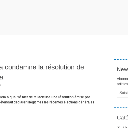
a condamne la résolution de
News
ua
Abonne
article
s
Email
a a qualifié hier de fallacieuse une résolution émise par
étendait déclarer illégitimes les récentes élections générales
Caté