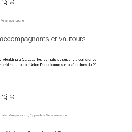
,
Amérique Latine
 accompagnants et vautours
urobuilding à Caracas, les journalistes suivent la conférence
rt préliminaire de l’Union Européenne sur les élections du 21
zuela
,
Manipulations
,
Opposition Vénézuélienne