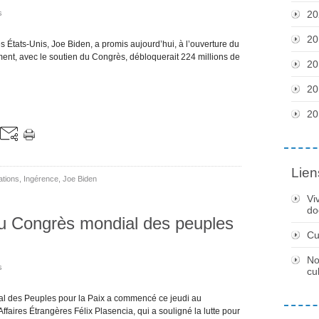
s
20
20
États-Unis, Joe Biden, a promis aujourd’hui, à l’ouverture du
nt, avec le soutien du Congrès, débloquerait 224 millions de
20
20
20
Lien
ations
,
Ingérence
,
Joe Biden
Vi
do
u Congrès mondial des peuples
Cu
No
s
cu
 des Peuples pour la Paix a commencé ce jeudi au
ffaires Étrangères Félix Plasencia, qui a souligné la lutte pour