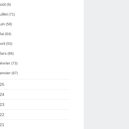
oût
(9)
uillet
(71)
uin
(58)
ai
(64)
vril
(55)
ars
(86)
évrier
(73)
anvier
(87)
25
24
23
22
21