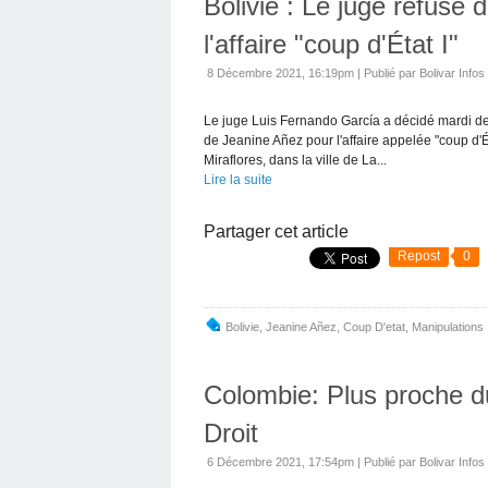
Bolivie : Le juge refuse 
l'affaire "coup d'État I"
8 Décembre 2021, 16:19pm
|
Publié par Bolivar Infos
Le juge Luis Fernando García a décidé mardi de
de Jeanine Añez pour l'affaire appelée "coup d'Ét
Miraflores, dans la ville de La...
Lire la suite
Partager cet article
Repost
0
Bolivie
,
Jeanine Añez
,
Coup D'etat
,
Manipulations
Colombie: Plus proche du
Droit
6 Décembre 2021, 17:54pm
|
Publié par Bolivar Infos