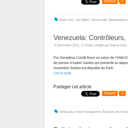
Repost
0
Etats-Unis
,
Joe Biden
,
Démocratie
,
Manipulations
Venezuela: Contrôleurs,
9 Décembre 2021, 17:47pm
|
Publié par Bolivar Infos
Par Geraldina Colotti Dans un salon de l’hôtel E
de presse d’Isabel Santos qui présente la rappo
novembre.Santos est députée du Parti...
Lire la suite
Partager cet article
Repost
0
Venezuela
,
Union Européenne
,
Élections Au Vene