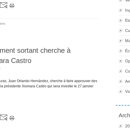
Ve
In
Et
ions
Cu
Ma
ment sortant cherche à
Éc
ara Castro
Op
s
Co
ras, Juan Orlando Hernández, cherche à faire approuver des
Am
 la présidente Xiomara Castro qui sera investie le 27 janvier
Vi
Arch
20