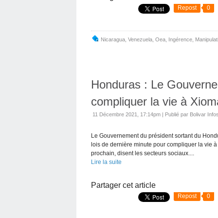
Repost
0
Nicaragua
,
Venezuela
,
Oea
,
Ingérence
,
Manipulat
Honduras : Le Gouverne
compliquer la vie à Xiom
11 Décembre 2021, 17:14pm
|
Publié par Bolivar Info
Le Gouvernement du président sortant du Hondu
lois de dernière minute pour compliquer la vie à
prochain, disent les secteurs sociaux....
Lire la suite
Partager cet article
Repost
0