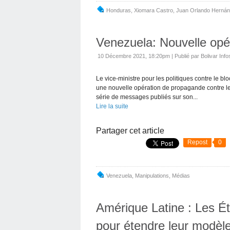
Honduras
,
Xiomara Castro
,
Juan Orlando Herná
Venezuela: Nouvelle opé
10 Décembre 2021, 18:20pm
|
Publié par Bolivar Info
Le vice-ministre pour les politiques contre le b
une nouvelle opération de propagande contre le 
série de messages publiés sur son...
Lire la suite
Partager cet article
Repost
0
Venezuela
,
Manipulations
,
Médias
Amérique Latine : Les Ét
pour étendre leur modèl