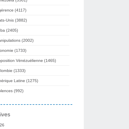
nezuela
(5301)
gérence
(4117)
ats-Unis
(3882)
ba
(2405)
nipulations
(2002)
onomie
(1733)
position Vénézuélienne
(1465)
lombie
(1333)
érique Latine
(1275)
olences
(992)
ives
26