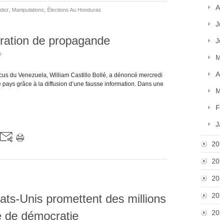
A
ndez
,
Manipulations
,
Élections Au Honduras
J
ration de propagande
J
s
M
A
locus du Venezuela, William Castillo Bollé, a dénoncé mercredi
pays grâce à la diffusion d’une fausse information. Dans une
M
F
J
20
20
20
20
ats-Unis promettent des millions
20
e de démocratie