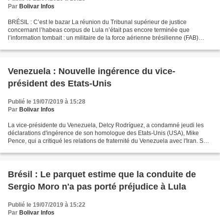
Par
Bolivar Infos
BRÉSIL : C’est le bazar La réunion du Tribunal supérieur de justice
concernant l’habeas corpus de Lula n’était pas encore terminée que
l’information tombait : un militaire de la force aérienne brésilienne (FAB)
avait été arrêté à Séville, sur un vol présidentiel...
Venezuela : Nouvelle ingérence du vice-
président des Etats-Unis
Publié le 19/07/2019 à 15:28
Par
Bolivar Infos
La vice-présidente du Venezuela, Delcy Rodríguez, a condamné jeudi les
déclarations d'ingérence de son homologue des Etats-Unis (USA), Mike
Pence, qui a critiqué les relations de fraternité du Venezuela avec l'Iran. Sur
son compte Twitter, la fonctionnaire...
Brésil : Le parquet estime que la conduite de
Sergio Moro n'a pas porté préjudice à Lula
Publié le 19/07/2019 à 15:22
Par
Bolivar Infos