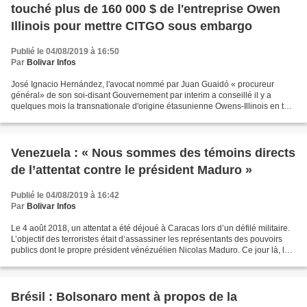
touché plus de 160 000 $ de l'entreprise Owen
Illinois pour mettre CITGO sous embargo
Publié le 04/08/2019 à 16:50
Par
Bolivar Infos
José Ignacio Hernández, l'avocat nommé par Juan Guaidó « procureur
général» de son soi-disant Gouvernement par interim a conseillé il y a
quelques mois la transnationale d'origine étasunienne Owens-Illinois en tant
« qu'expert légal » dans sa plainte...
Venezuela : « Nous sommes des témoins directs
de l’attentat contre le président Maduro »
Publié le 04/08/2019 à 16:42
Par
Bolivar Infos
Le 4 août 2018, un attentat a été déjoué à Caracas lors d’un défilé militaire.
L’objectif des terroristes était d’assassiner les représentants des pouvoirs
publics dont le propre président vénézuélien Nicolas Maduro. Ce jour là, les
services de sécurité...
Brésil : Bolsonaro ment à propos de la