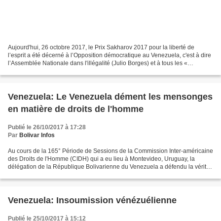
Aujourd'hui, 26 octobre 2017, le Prix Sakharov 2017 pour la liberté de
l’esprit a été décerné à l’Opposition démocratique au Venezuela, c'est à dire
l’Assemblée Nationale dans l'illégalité (Julio Borges) et à tous les «
prisonniers politiques » dont les...
Venezuela: Le Venezuela dément les mensonges
en matière de droits de l'homme
Publié le 26/10/2017 à 17:28
Par
Bolivar Infos
Au cours de la 165° Période de Sessions de la Commission Inter-américaine
des Droits de l'Homme (CIDH) qui a eu lieu à Montevideo, Uruguay, la
délégation de la République Bolivarienne du Venezuela a défendu la vérité
de la patrie de Bolívar et de Chávez...
Venezuela: Insoumission vénézuélienne
Publié le 25/10/2017 à 15:12